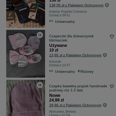
130 zł
138,05 zł z Pakietem Ochronnym
Kraków, Prądnik Czerwony
Dzisiaj o 09:51
Uniwersalny
Czapeczki dla dziewczynek
blizniaczek.
Używane
10 zł
13,85 zł z Pakietem Ochronnym
Koluszki
Dzisiaj o 10:47
Uniwersalny
Różowy
Czapka bawełna prążek handmade
pudrowy róz 1-2 lata
Nowe
24,99 zł
28,86 zł z Pakietem Ochronnym
Warszawa, Bielany
Dzisiaj o 07:04