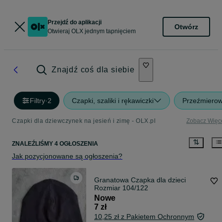
Przejdź do aplikacji
Otwórz
Otwieraj OLX jednym tapnięciem
Znajdź coś dla siebie
Filtry
·
2
Czapki, szaliki i rękawiczki
Przeźmiero
Czapki dla dziewczynek na jesień i zimę - OLX.pl
Zobacz Więc
ZNALEŹLIŚMY 4 OGŁOSZENIA
Jak pozycjonowane są ogłoszenia?
Granatowa Czapka dla dzieci
Rozmiar 104/122
Nowe
7 zł
10,25 zł z Pakietem Ochronnym