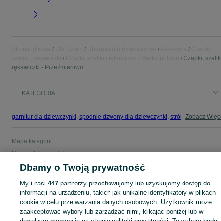
Strona główna
Dla Dzieci
Ubranka dla dziewczynek
Akcesoria
Czapki,
szaliki i rękawiczki
Czapki, szaliki i rękawiczki - Wielkopolskie
Czapki, szaliki
rękawiczki - Przeźmierowo
KATEGORIA
garnitur dla dziewczynki
,
spodnie dzwony dla dziewczynki
,
strój gimnastyczny
Zobacz Więc
Mapa kategorii
Mapa miejscowości
Dbamy o Twoją prywatność
Mapa ministron
Popularne wyszukiwania
My i nasi
447
partnerzy przechowujemy lub uzyskujemy dostęp do
informacji na urządzeniu, takich jak unikalne identyfikatory w plikach
cookie w celu przetwarzania danych osobowych. Użytkownik może
zaakceptować wybory lub zarządzać nimi, klikając poniżej lub w
dowolnym momencie na stronie polityki prywatności. Te wybory będą