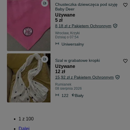
Chusteczka dziewczęca pod szyję
Baby Deer
Używane
5 zł
8,18 zł z Pakietem Ochronnym
Wrocław, Krzyki
Dzisiaj o 07:54
Uniwersalny
Szal w grabatowe kropki
Używane
12 zł
15,92 zł z Pakietem Ochronnym
Rumianek
08 sierpnia 2026
122
Biały
1
z
100
Dalej