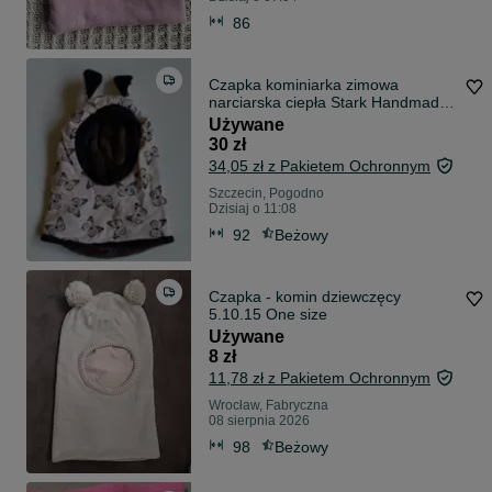
86
Czapka kominiarka zimowa
narciarska ciepła Stark Handmade
2-3 lata
Używane
30 zł
34,05 zł z Pakietem Ochronnym
Szczecin, Pogodno
Dzisiaj o 11:08
92
Beżowy
Czapka - komin dziewczęcy
5.10.15 One size
Używane
8 zł
11,78 zł z Pakietem Ochronnym
Wrocław, Fabryczna
08 sierpnia 2026
98
Beżowy