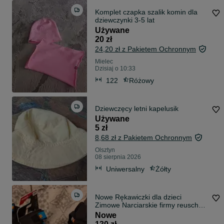
Komplet czapka szalik komin dla
dziewczynki 3-5 lat
Używane
20 zł
24,20 zł z Pakietem Ochronnym
Mielec
Dzisiaj o 10:33
122
Różowy
Dziewczęcy letni kapelusik
Używane
5 zł
8,68 zł z Pakietem Ochronnym
Olsztyn
08 sierpnia 2026
Uniwersalny
Żółty
Nowe Rękawiczki dla dzieci
Zimowe Narciarskie firmy reusch
12Y lub 14Y
Nowe