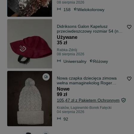
08 sierpnia 2026
158
Wielokolorowy
Didriksons Galon Kapelusz
przeciwdeszczowy rozmiar 54 (na
5-8 lat)
Używane
35 zł
Rabka-Zdrój
08 sierpnia 2026
Uniwersalny
Różowy
Nowa czapka dziecięca zimowa
wełna mamaginekolog Roger
publishing
Nowe
99 zł
105,47 zł z Pakietem Ochronnym
Kraków, Łagiewniki-Borek Fałęcki
04 sierpnia 2026
92