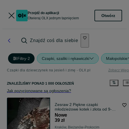
Przejdź do aplikacji
Otwórz
Otwieraj OLX jednym tapnięciem
Znajdź coś dla siebie
Filtry
·
2
Czapki, szaliki i rękawiczki
Małopolskie
Czapki dla dziewczynek na jesień i zimę - OLX.pl
Zobacz Więc
ZNALEŹLIŚMY
PONAD
1 000 OGŁOSZEŃ
Jak pozycjonowane są ogłoszenia?
Zesraw 2 Piękne czapki
młodzieżowe kotek i złota od 9-
30lat
Nowe
39 zł
Kraków, Bieżanów-Prokocim