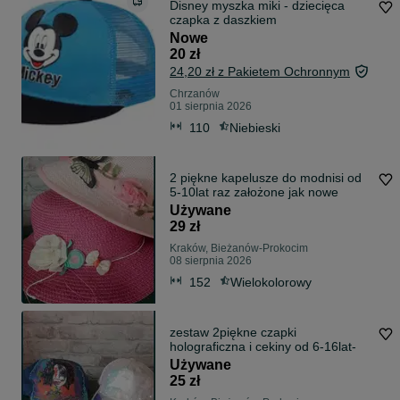
Disney myszka miki - dziecięca
czapka z daszkiem
Nowe
20 zł
24,20 zł z Pakietem Ochronnym
Chrzanów
01 sierpnia 2026
110
Niebieski
2 piękne kapelusze do modnisi od
5-10lat raz założone jak nowe
Używane
29 zł
Kraków, Bieżanów-Prokocim
08 sierpnia 2026
152
Wielokolorowy
zestaw 2piękne czapki
holograficzna i cekiny od 6-16lat-
Używane
25 zł