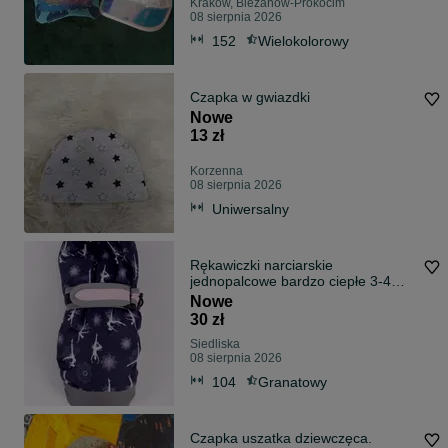
Kraków, Bieżanów-Prokocim
08 sierpnia 2026
152
Wielokolorowy
Czapka w gwiazdki
Nowe
13 zł
Korzenna
08 sierpnia 2026
Uniwersalny
Rękawiczki narciarskie
jednopalcowe bardzo ciepłe 3-4
lata
Nowe
30 zł
Siedliska
08 sierpnia 2026
104
Granatowy
Czapka uszatka dziewczęca.