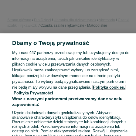
Strona główna
Dla Dzieci
Ubranka dla dziewczynek
Akcesoria
Czapki,
szaliki i rękawiczki
Czapki, szaliki i rękawiczki - Małopolskie
POLSKA » MAŁOPOLSKIE
Dbamy o Twoją prywatność
My i nasi
447
partnerzy przechowujemy lub uzyskujemy dostęp do
KATEGORIA
informacji na urządzeniu, takich jak unikalne identyfikatory w
plikach cookie w celu przetwarzania danych osobowych.
Użytkownik może zaakceptować wybory lub zarządzać nimi,
garnitur dla dziewczynki
,
spodnie dzwony dla dziewczynki
,
strój gimnastyczny
Zobacz Więc
klikając poniżej lub w dowolnym momencie na stronie polityki
prywatności. Te wybory będą sygnalizowane naszym partnerom i
nie będą miały wpływu na dane przeglądania.
Polityka cookies,
Mapa kategorii
Polityka Prywatności
Mapa miejscowości
Wraz z naszymi partnerami przetwarzamy dane w celu
Mapa ministron
zapewnienia:
Popularne wyszukiwania
Użycie dokładnych danych geolokalizacyjnych. Aktywne
skanowanie charakterystyki urządzenia do celów identyfikacji.
Rozumienie odbiorców dzięki statystyce lub kombinacji danych z
różnych źródeł. Przechowywanie informacji na urządzeniu lub
dostęp do nich. Pomiar efektywności reklam. Rozwój i ulepszanie
usług. Tworzenie profili w celu personalizacji treści. Tworzenie