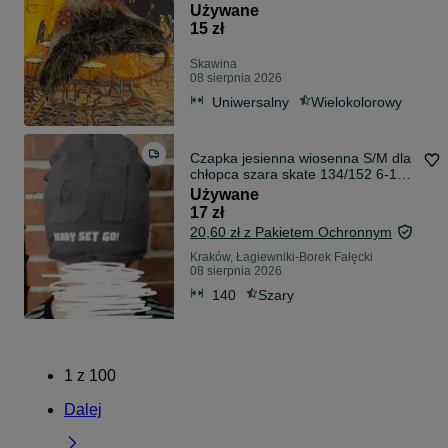
Używane
15 zł
Skawina
08 sierpnia 2026
Uniwersalny
Wielokolorowy
Czapka jesienna wiosenna S/M dla
chłopca szara skate 134/152 6-12
lat
Używane
17 zł
20,60 zł z Pakietem Ochronnym
Kraków, Łagiewniki-Borek Fałęcki
08 sierpnia 2026
140
Szary
1
z
100
Dalej