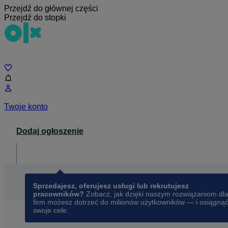
Przejdź do głównej części
Przejdź do stopki
Czat
Twoje konto
Dodaj ogłoszenie
Dla biznesu
opens in a new tab
Sprzedajesz, oferujesz usługi lub rekrutujesz
pracowników?
Zobacz, jak dzięki naszym rozwiązaniom dl
firm możesz dotrzeć do milionów użytkowników — i osiągną
swoje cele.