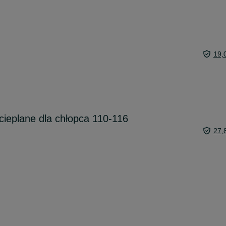
19,
ocieplane dla chłopca 110-116
27,