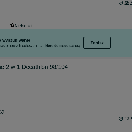
65,
Niebieski
to wyszukiwanie
Zapisz
ać o nowych ogłoszeniach, które do niego pasują.
ne 2 w 1 Decathlon 98/104
ca
13,