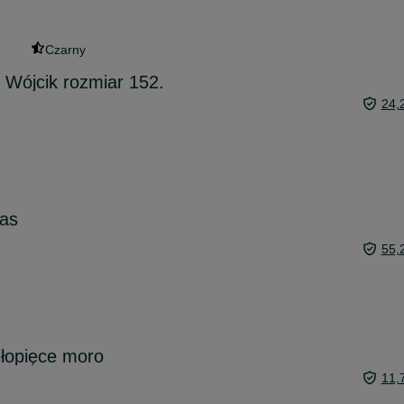
Czarny
 Wójcik rozmiar 152.
24,
ras
55,
hłopięce moro
11,