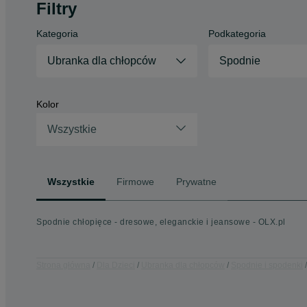
Filtry
Kategoria
Podkategoria
Ubranka dla chłopców
Spodnie
Kolor
Wszystkie
Wszystkie
Firmowe
Prywatne
Spodnie chłopięce - dresowe, eleganckie i jeansowe - OLX.pl
Strona główna
Dla Dzieci
Ubranka dla chłopców
Spodnie i spodenki