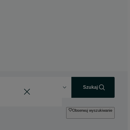
Odległość
+0 km
Szukaj
Obserwuj wyszukiwanie