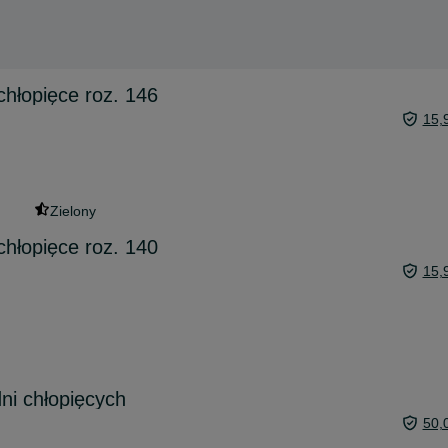
hłopięce roz. 146
15,
Zielony
hłopięce roz. 140
15,
ni chłopięcych
50,