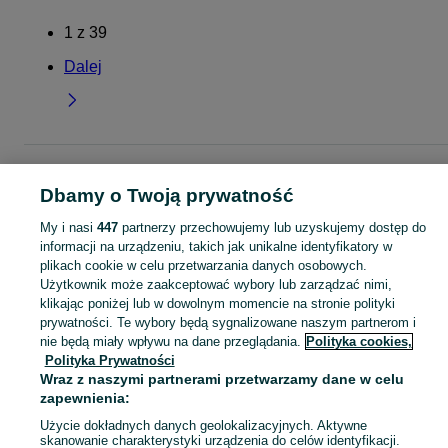
1
z
39
Dalej
Strona główna
Dla Dzieci
Ubranka dla chłopców
Spodnie i spodenki
Spodnie
Spodnie - Śląskie
Spodnie - Dąbrowa Górnicza
Dbamy o Twoją prywatność
My i nasi
447
partnerzy przechowujemy lub uzyskujemy dostęp do
KATEGORIA
informacji na urządzeniu, takich jak unikalne identyfikatory w
plikach cookie w celu przetwarzania danych osobowych.
Użytkownik może zaakceptować wybory lub zarządzać nimi,
ubranko do chrztu dla chłopca
,
ubranka na roczek dla chłopca
Zobacz Więc
klikając poniżej lub w dowolnym momencie na stronie polityki
prywatności. Te wybory będą sygnalizowane naszym partnerom i
Mapa kategorii
nie będą miały wpływu na dane przeglądania.
Polityka cookies,
Polityka Prywatności
Mapa miejscowości
Wraz z naszymi partnerami przetwarzamy dane w celu
Mapa ministron
zapewnienia:
Popularne wyszukiwania
Użycie dokładnych danych geolokalizacyjnych. Aktywne
skanowanie charakterystyki urządzenia do celów identyfikacji.