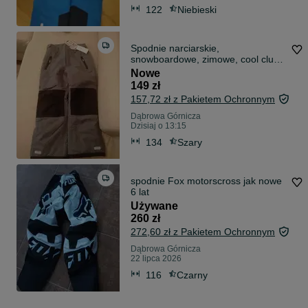
122
Niebieski
Spodnie narciarskie,
snowboardowe, zimowe, cool club,
smyk,134,
Nowe
149 zł
157,72 zł z Pakietem Ochronnym
Dąbrowa Górnicza
Dzisiaj o 13:15
134
Szary
spodnie Fox motorscross jak nowe
6 lat
Używane
260 zł
272,60 zł z Pakietem Ochronnym
Dąbrowa Górnicza
22 lipca 2026
116
Czarny