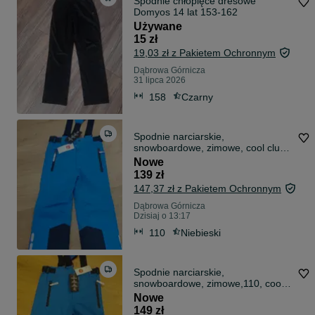
Spodnie chłopięce dresowe
Domyos 14 lat 153-162
Używane
15 zł
19,03 zł z Pakietem Ochronnym
Dąbrowa Górnicza
31 lipca 2026
158
Czarny
Spodnie narciarskie,
snowboardowe, zimowe, cool club,
smyk,110
Nowe
139 zł
147,37 zł z Pakietem Ochronnym
Dąbrowa Górnicza
Dzisiaj o 13:17
110
Niebieski
Spodnie narciarskie,
snowboardowe, zimowe,110, cool
club, smyk
Nowe
149 zł