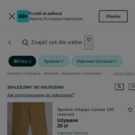
Przejdź do aplikacji
Otwórz
Otwieraj OLX jednym tapnięciem
Znajdź coś dla siebie
Filtry
·
2
Spodnie
Dąbrowa Górnicza
Spodnie chłopięce - dresowe, eleganckie i jeansowe - OLX.pl
Zobacz Więc
ZNALEŹLIŚMY 382 OGŁOSZENIA
Jak pozycjonowane są ogłoszenia?
Spodnie chłopięc rozmiar 140
reserved
Używane
20 zł
Dąbrowa Górnicza