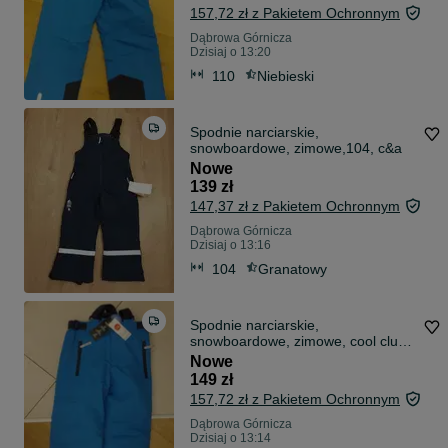
157,72 zł z Pakietem Ochronnym
Dąbrowa Górnicza
Dzisiaj o 13:20
110
Niebieski
Spodnie narciarskie,
snowboardowe, zimowe,104, c&a
Nowe
139 zł
147,37 zł z Pakietem Ochronnym
Dąbrowa Górnicza
Dzisiaj o 13:16
104
Granatowy
Spodnie narciarskie,
snowboardowe, zimowe, cool club,
smyk,122
Nowe
149 zł
157,72 zł z Pakietem Ochronnym
Dąbrowa Górnicza
Dzisiaj o 13:14