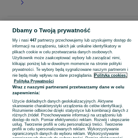
Strona główna
Dla Dzieci
Ubranka dla chłopców
Spodnie i spodenki
Dbamy o Twoją prywatność
Spodenki
Spodenki - Małopolskie
Spodenki - Nowy Targ
My i nasi
447
partnerzy przechowujemy lub uzyskujemy dostęp do
informacji na urządzeniu, takich jak unikalne identyfikatory w
KATEGORIA
plikach cookie w celu przetwarzania danych osobowych.
Użytkownik może zaakceptować wybory lub zarządzać nimi,
ubranko do chrztu dla chłopca
,
ubranka na roczek dla chłopca
Zobacz Więc
klikając poniżej lub w dowolnym momencie na stronie polityki
prywatności. Te wybory będą sygnalizowane naszym partnerom i
nie będą miały wpływu na dane przeglądania.
Polityka cookies,
Mapa kategorii
Polityka Prywatności
Mapa miejscowości
Wraz z naszymi partnerami przetwarzamy dane w celu
Mapa ministron
zapewnienia:
Popularne wyszukiwania
Użycie dokładnych danych geolokalizacyjnych. Aktywne
skanowanie charakterystyki urządzenia do celów identyfikacji.
Rozumienie odbiorców dzięki statystyce lub kombinacji danych z
różnych źródeł. Przechowywanie informacji na urządzeniu lub
dostęp do nich. Pomiar efektywności reklam. Rozwój i ulepszanie
usług. Tworzenie profili w celu personalizacji treści. Tworzenie
profili w celu spersonalizowanych reklam. Wykorzystywanie
ograniczonych danych do wyboru reklam. Wykorzystywanie