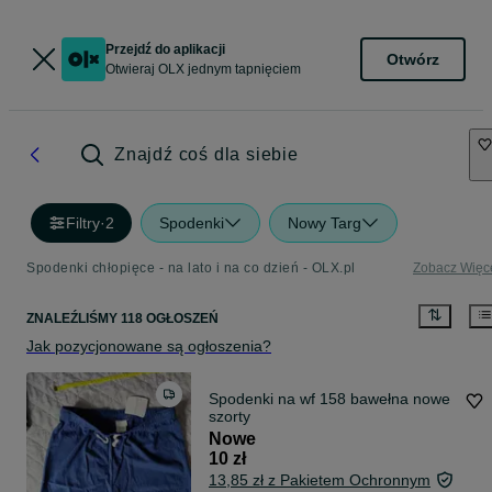
Przejdź do aplikacji
Otwórz
Otwieraj OLX jednym tapnięciem
Znajdź coś dla siebie
Filtry
·
2
Spodenki
Nowy Targ
Spodenki chłopięce - na lato i na co dzień - OLX.pl
Zobacz Więc
ZNALEŹLIŚMY 118 OGŁOSZEŃ
Jak pozycjonowane są ogłoszenia?
Spodenki na wf 158 bawełna nowe
szorty
Nowe
10 zł
13,85 zł z Pakietem Ochronnym