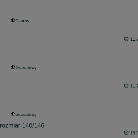
Czarny
11,
Granatowy
11,
Granatowy
 rozmiar 140/146
19,