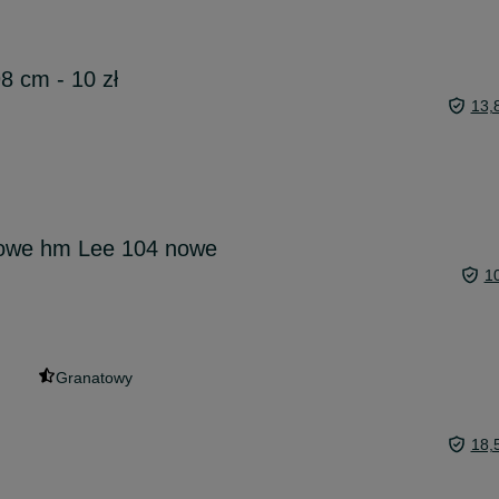
8 cm - 10 zł
13,
sowe hm Lee 104 nowe
1
Granatowy
18,