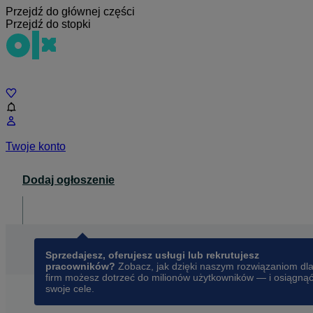
Przejdź do głównej części
Przejdź do stopki
Czat
Twoje konto
Dodaj ogłoszenie
Dla biznesu
opens in a new tab
Sprzedajesz, oferujesz usługi lub rekrutujesz
pracowników?
Zobacz, jak dzięki naszym rozwiązaniom dl
firm możesz dotrzeć do milionów użytkowników — i osiągną
swoje cele.