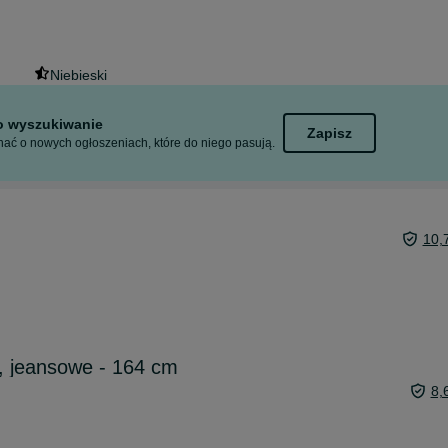
Niebieski
to wyszukiwanie
Zapisz
ać o nowych ogłoszeniach, które do niego pasują.
10,
, jeansowe - 164 cm
8,