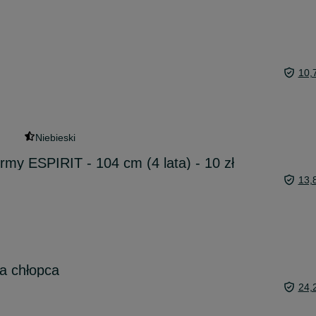
10,
Niebieski
irmy ESPIRIT - 104 cm (4 lata) - 10 zł
13,
a chłopca
24,