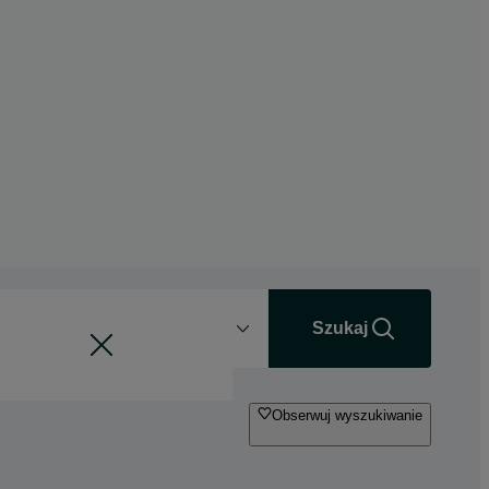
Odległość
+0 km
Szukaj
Obserwuj wyszukiwanie