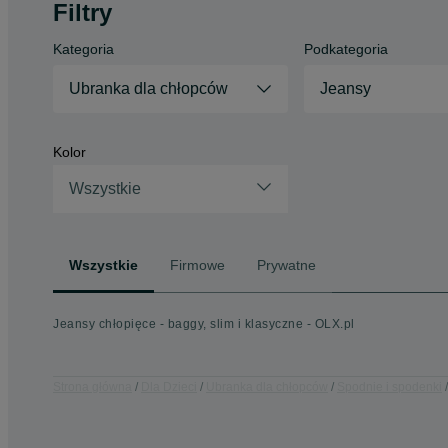
Filtry
Kategoria
Podkategoria
Ubranka dla chłopców
Jeansy
Kolor
Wszystkie
Wszystkie
Firmowe
Prywatne
Jeansy chłopięce - baggy, slim i klasyczne - OLX.pl
Strona główna
Dla Dzieci
Ubranka dla chłopców
Spodnie i spodenki