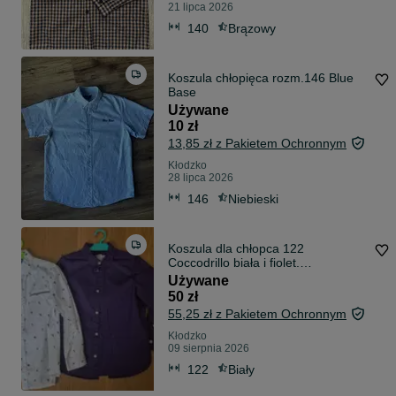
21 lipca 2026
140
Brązowy
Koszula chłopięca rozm.146 Blue
Base
Używane
10 zł
13,85 zł z Pakietem Ochronnym
Kłodzko
28 lipca 2026
146
Niebieski
Koszula dla chłopca 122
Coccodrillo biała i fiolet.
H&M.Zestaw koszul
Używane
50 zł
55,25 zł z Pakietem Ochronnym
Kłodzko
09 sierpnia 2026
122
Biały