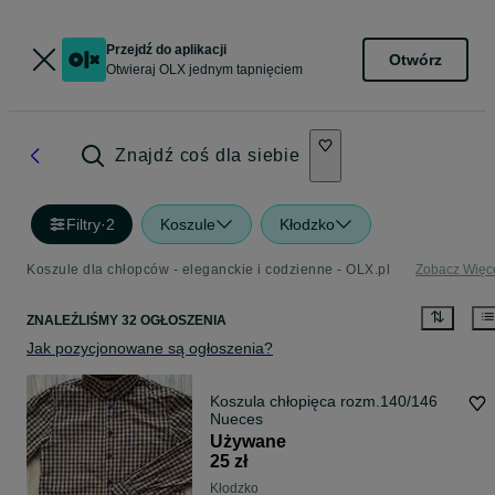
Przejdź do aplikacji
Otwórz
Otwieraj OLX jednym tapnięciem
Znajdź coś dla siebie
Filtry
·
2
Koszule
Kłodzko
Koszule dla chłopców - eleganckie i codzienne - OLX.pl
Zobacz Więc
ZNALEŹLIŚMY 32 OGŁOSZENIA
Jak pozycjonowane są ogłoszenia?
Koszula chłopięca rozm.140/146
Nueces
Używane
25 zł
Kłodzko