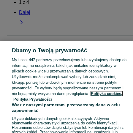
1
z
4
Dalej
Strona główna
Dla Dzieci
Ubranka dla chłopców
Koszule
Koszule -
Dolnośląskie
Koszule - Kłodzko
Dbamy o Twoją prywatność
My i nasi
447
partnerzy przechowujemy lub uzyskujemy dostęp do
KATEGORIA
informacji na urządzeniu, takich jak unikalne identyfikatory w
plikach cookie w celu przetwarzania danych osobowych.
Użytkownik może zaakceptować wybory lub zarządzać nimi,
ubranko do chrztu dla chłopca
,
ubranka na roczek dla chłopca
Zobacz Więc
klikając poniżej lub w dowolnym momencie na stronie polityki
prywatności. Te wybory będą sygnalizowane naszym partnerom i
Mapa kategorii
nie będą miały wpływu na dane przeglądania.
Polityka cookies,
Polityka Prywatności
Mapa miejscowości
Wraz z naszymi partnerami przetwarzamy dane w celu
Mapa ministron
zapewnienia:
Popularne wyszukiwania
Użycie dokładnych danych geolokalizacyjnych. Aktywne
skanowanie charakterystyki urządzenia do celów identyfikacji.
Rozumienie odbiorców dzięki statystyce lub kombinacji danych z
różnych źródeł. Przechowywanie informacji na urządzeniu lub