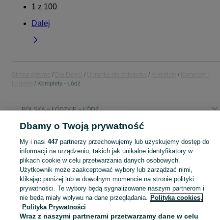
1
z
100
Dalej
Strona główna
Dla Dzieci
Ubranka dla chłopców
Komplety
Komplety -
Łódzkie
Komplety - Łódź
POLSKA » ŁÓDZKIE » ŁÓDŹ
Dbamy o Twoją prywatność
KATEGORIA
My i nasi
447
partnerzy przechowujemy lub uzyskujemy dostęp do
informacji na urządzeniu, takich jak unikalne identyfikatory w
ubranko do chrztu dla chłopca
,
ubranka na roczek dla chłopca
Zobacz Więc
plikach cookie w celu przetwarzania danych osobowych.
Użytkownik może zaakceptować wybory lub zarządzać nimi,
klikając poniżej lub w dowolnym momencie na stronie polityki
Mapa kategorii
prywatności. Te wybory będą sygnalizowane naszym partnerom i
Mapa miejscowości
nie będą miały wpływu na dane przeglądania.
Polityka cookies,
Polityka Prywatności
Mapa ministron
Wraz z naszymi partnerami przetwarzamy dane w celu