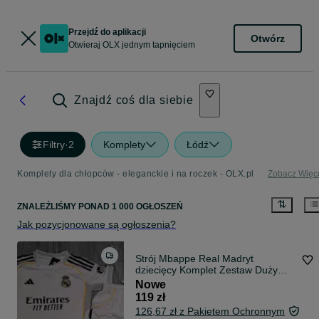
Przejdź do aplikacji
Otwórz
Otwieraj OLX jednym tapnięciem
Znajdź coś dla siebie
Filtry
·
2
Komplety
Łódź
Komplety dla chłopców - eleganckie i na roczek - OLX.pl
Zobacz Więc
ZNALEŹLIŚMY
PONAD
1 000 OGŁOSZEŃ
Jak pozycjonowane są ogłoszenia?
Strój Mbappe Real Madryt
dziecięcy Komplet Zestaw Duży
Wybór wysyłka 24h
Nowe
119 zł
126,67 zł z Pakietem Ochronnym