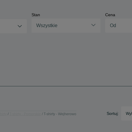
Stan
Cena
Wszystkie
Sortuj:
Wyb
hirty
T-shirty - Pomorskie
T-shirty - Wejherowo