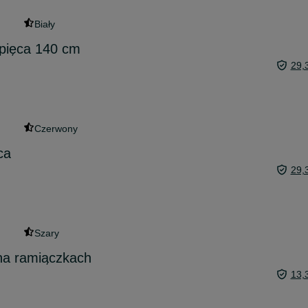
Biały
opięca 140 cm
29,
Czerwony
ca
29,
Szary
na ramiączkach
13,