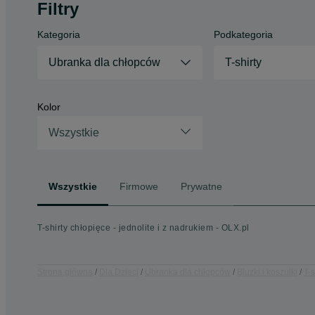
Filtry
Kategoria
Podkategoria
Ubranka dla chłopców
T-shirty
Kolor
Wszystkie
Wszystkie
Firmowe
Prywatne
T-shirty chłopięce - jednolite i z nadrukiem - OLX.pl
Strona główna
Dla Dzieci
Ubranka dla chłopców
Bluzki i koszulki
T-s