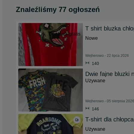
Znaleźliśmy 77 ogłoszeń
T shirt bluzka chł
Dostawa gratis
Nowe
Wejherowo - 22 lipca 2026
140
Dwie fajne bluzki 
Używane
Wejherowo - 05 sierpnia 202
146
T-shirt dla chłopc
Używane