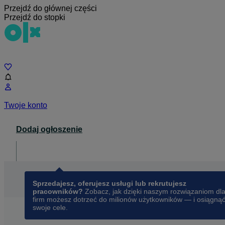
Przejdź do głównej części
Przejdź do stopki
Czat
Twoje konto
Dodaj ogłoszenie
Dla biznesu
opens in a new tab
Sprzedajesz, oferujesz usługi lub rekrutujesz
pracowników?
Zobacz, jak dzięki naszym rozwiązaniom dl
firm możesz dotrzeć do milionów użytkowników — i osiągną
swoje cele.