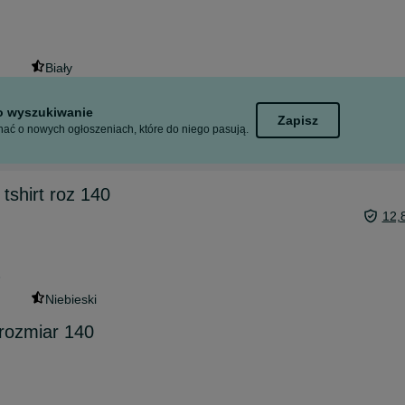
Biały
to wyszukiwanie
Zapisz
ać o nowych ogłoszeniach, które do niego pasują.
 tshirt roz 140
12,
6
Niebieski
 rozmiar 140