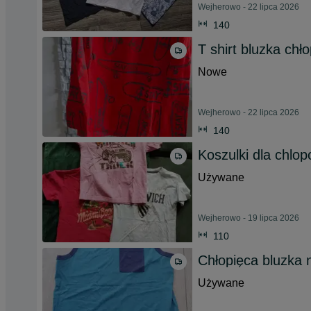
Wejherowo - 22 lipca 2026
140
T shirt bluzka chł
Nowe
Wejherowo - 22 lipca 2026
140
Koszulki dla chlop
Używane
Wejherowo - 19 lipca 2026
110
Chłopięca bluzka 
Używane