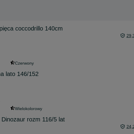
opięca coccodrillo 140cm
29,
Czerwony
na lato 146/152
6
Wielokolorowy
a Dinozaur rozm 116/5 lat
24,