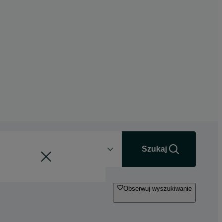
Odległość
+0 km
Szukaj
Obserwuj wyszukiwanie