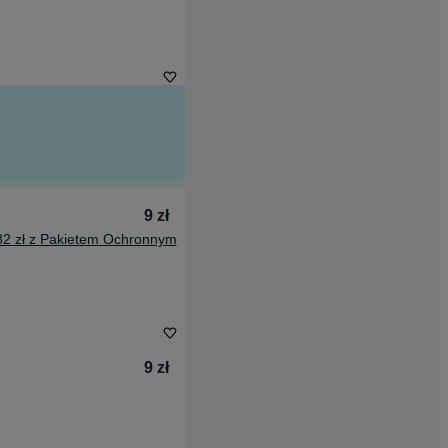
9 zł
82 zł z Pakietem Ochronnym
9 zł