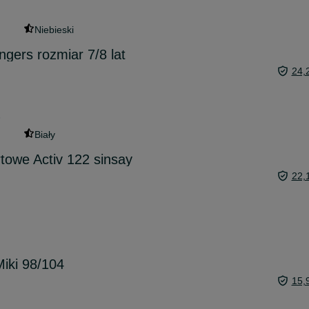
Niebieski
ngers rozmiar 7/8 lat
24,
6
Biały
rtowe Activ 122 sinsay
22,
Miki 98/104
15,