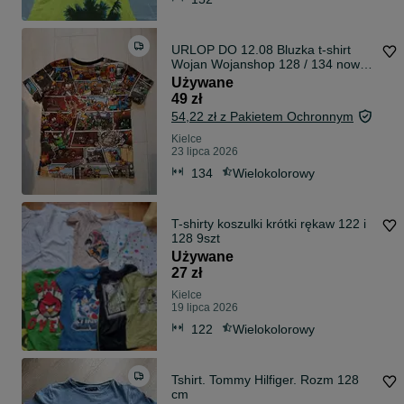
URLOP DO 12.08 Bluzka t-shirt
Wojan Wojanshop 128 / 134 nowa
kolekcja
Używane
49 zł
54,22 zł z Pakietem Ochronnym
Kielce
23 lipca 2026
134
Wielokolorowy
T-shirty koszulki krótki rękaw 122 i
128 9szt
Używane
27 zł
Kielce
19 lipca 2026
122
Wielokolorowy
Tshirt. Tommy Hilfiger. Rozm 128
cm