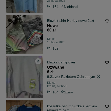
25 lipca 2026
164
Niebieski
Bluzki t-shirt Hurley nowe 2szt
Nowe
80 zł
Kielce
18 lipca 2026
152
Bluzka gamę over
Używane
6 zł
9,21 zł z Pakietem Ochronnym
Kielce
Dzisiaj o 06:25
104
Szary
koszulka t-shirt bluzka z krótkim
rękawem h&m