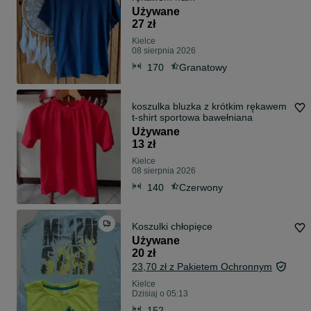
Używane
27 zł
Kielce
08 sierpnia 2026
170
Granatowy
koszulka bluzka z krótkim rękawem
t-shirt sportowa bawełniana
Używane
13 zł
Kielce
08 sierpnia 2026
140
Czerwony
Koszulki chłopięce
Używane
20 zł
23,70 zł z Pakietem Ochronnym
Kielce
Dzisiaj o 05:13
152