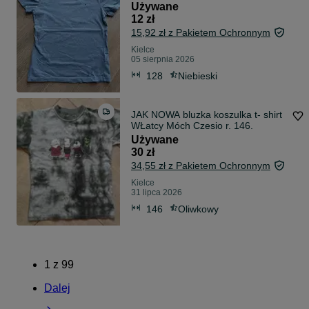
Używane
12 zł
15,92 zł z Pakietem Ochronnym
Kielce
05 sierpnia 2026
128
Niebieski
JAK NOWA bluzka koszulka t- shirt
WŁatcy Móch Czesio r. 146.
Używane
30 zł
34,55 zł z Pakietem Ochronnym
Kielce
31 lipca 2026
146
Oliwkowy
1
z
99
Dalej