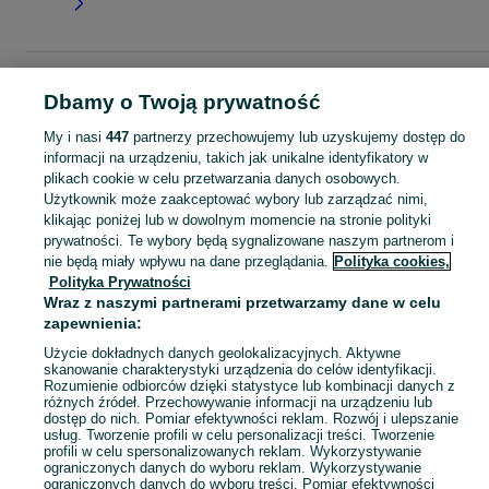
Strona główna
Dla Dzieci
Ubranka dla chłopców
Bluzki i koszulki
T-shirty
Dbamy o Twoją prywatność
T-shirty - Świętokrzyskie
T-shirty - Kielce
My i nasi
447
partnerzy przechowujemy lub uzyskujemy dostęp do
informacji na urządzeniu, takich jak unikalne identyfikatory w
KATEGORIA
plikach cookie w celu przetwarzania danych osobowych.
Użytkownik może zaakceptować wybory lub zarządzać nimi,
ubranko do chrztu dla chłopca
,
ubranka na roczek dla chłopca
Zobacz Więc
klikając poniżej lub w dowolnym momencie na stronie polityki
prywatności. Te wybory będą sygnalizowane naszym partnerom i
nie będą miały wpływu na dane przeglądania.
Polityka cookies,
Mapa kategorii
Polityka Prywatności
Mapa miejscowości
Wraz z naszymi partnerami przetwarzamy dane w celu
Mapa ministron
zapewnienia:
Popularne wyszukiwania
Użycie dokładnych danych geolokalizacyjnych. Aktywne
skanowanie charakterystyki urządzenia do celów identyfikacji.
Rozumienie odbiorców dzięki statystyce lub kombinacji danych z
różnych źródeł. Przechowywanie informacji na urządzeniu lub
dostęp do nich. Pomiar efektywności reklam. Rozwój i ulepszanie
usług. Tworzenie profili w celu personalizacji treści. Tworzenie
profili w celu spersonalizowanych reklam. Wykorzystywanie
ograniczonych danych do wyboru reklam. Wykorzystywanie
ograniczonych danych do wyboru treści. Pomiar efektywności