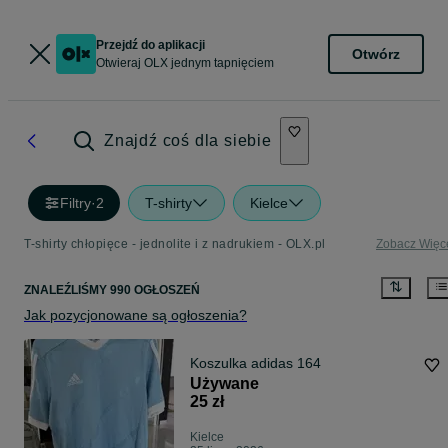
Przejdź do aplikacji
Otwórz
Otwieraj OLX jednym tapnięciem
Znajdź coś dla siebie
Filtry
·
2
T-shirty
Kielce
T-shirty chłopięce - jednolite i z nadrukiem - OLX.pl
Zobacz Więc
ZNALEŹLIŚMY 990 OGŁOSZEŃ
Jak pozycjonowane są ogłoszenia?
Koszulka adidas 164
Używane
25 zł
Kielce