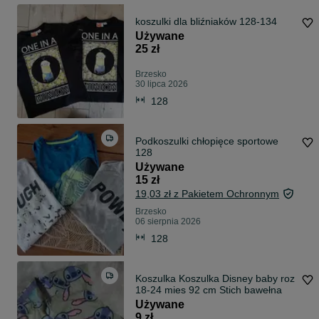
koszulki dla bliźniaków 128-134
Używane
25 zł
Brzesko
30 lipca 2026
128
Podkoszulki chłopięce sportowe
128
Używane
15 zł
19,03 zł z Pakietem Ochronnym
Brzesko
06 sierpnia 2026
128
Koszulka Koszulka Disney baby roz
18-24 mies 92 cm Stich bawełna
Używane
9 zł