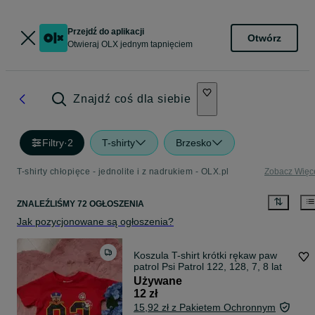
Przejdź do aplikacji
Otwórz
Otwieraj OLX jednym tapnięciem
Znajdź coś dla siebie
Filtry
·
2
T-shirty
Brzesko
T-shirty chłopięce - jednolite i z nadrukiem - OLX.pl
Zobacz Więc
ZNALEŹLIŚMY 72 OGŁOSZENIA
Jak pozycjonowane są ogłoszenia?
Koszula T-shirt krótki rękaw paw
patrol Psi Patrol 122, 128, 7, 8 lat
Używane
12 zł
15,92 zł z Pakietem Ochronnym