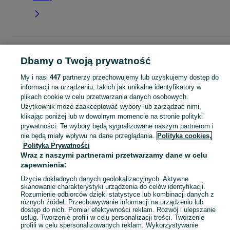
Strona główna
Dla Dzieci
Ubranka dla chłopców
Bluzki i koszulki
T-shirty
Dbamy o Twoją prywatność
T-shirty - Małopolskie
T-shirty - Brzesko
My i nasi
447
partnerzy przechowujemy lub uzyskujemy dostęp do
informacji na urządzeniu, takich jak unikalne identyfikatory w
KATEGORIA
plikach cookie w celu przetwarzania danych osobowych.
Użytkownik może zaakceptować wybory lub zarządzać nimi,
ubranko do chrztu dla chłopca
,
ubranka na roczek dla chłopca
Zobacz Więc
klikając poniżej lub w dowolnym momencie na stronie polityki
prywatności. Te wybory będą sygnalizowane naszym partnerom i
nie będą miały wpływu na dane przeglądania.
Polityka cookies,
Mapa kategorii
Polityka Prywatności
Mapa miejscowości
Wraz z naszymi partnerami przetwarzamy dane w celu
Mapa ministron
zapewnienia:
Popularne wyszukiwania
Użycie dokładnych danych geolokalizacyjnych. Aktywne
skanowanie charakterystyki urządzenia do celów identyfikacji.
Rozumienie odbiorców dzięki statystyce lub kombinacji danych z
różnych źródeł. Przechowywanie informacji na urządzeniu lub
dostęp do nich. Pomiar efektywności reklam. Rozwój i ulepszanie
usług. Tworzenie profili w celu personalizacji treści. Tworzenie
profili w celu spersonalizowanych reklam. Wykorzystywanie