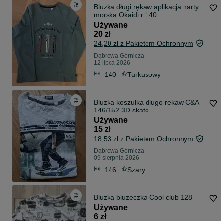
Bluzka długi rękaw aplikacja narty
morska Okaidi r 140
Używane
20 zł
24,20 zł z Pakietem Ochronnym
Dąbrowa Górnicza
12 lipca 2026
140
Turkusowy
Bluzka koszulka dlugo rekaw C&A
146/152 3D skate
Używane
15 zł
18,53 zł z Pakietem Ochronnym
Dąbrowa Górnicza
09 sierpnia 2026
146
Szary
Bluzka bluzeczka Cool club 128
Używane
6 zł