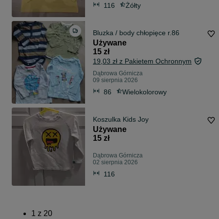
116
Żółty
Bluzka / body chłopięce r.86
Używane
15 zł
19,03 zł z Pakietem Ochronnym
Dąbrowa Górnicza
09 sierpnia 2026
86
Wielokolorowy
Koszulka Kids Joy
Używane
15 zł
Dąbrowa Górnicza
02 sierpnia 2026
116
1
z
20