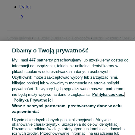
Dalej
Strona główna
Dla Dzieci
Ubranka dla chłopców
Bluzki i koszulki
Koszulk
z długim rękawem
Koszulki z długim rękawem - Śląskie
Koszulki z długim
rękawem - Dąbrowa Górnicza
Dbamy o Twoją prywatność
My i nasi
447
partnerzy przechowujemy lub uzyskujemy dostęp do
KATEGORIA
informacji na urządzeniu, takich jak unikalne identyfikatory w
plikach cookie w celu przetwarzania danych osobowych.
Użytkownik może zaakceptować wybory lub zarządzać nimi,
ubranko do chrztu dla chłopca
,
ubranka na roczek dla chłopca
Zobacz Więc
klikając poniżej lub w dowolnym momencie na stronie polityki
prywatności. Te wybory będą sygnalizowane naszym partnerom i
nie będą miały wpływu na dane przeglądania.
Polityka cookies,
Mapa kategorii
Polityka Prywatności
Mapa miejscowości
Wraz z naszymi partnerami przetwarzamy dane w celu
Mapa ministron
zapewnienia:
Popularne wyszukiwania
Użycie dokładnych danych geolokalizacyjnych. Aktywne
skanowanie charakterystyki urządzenia do celów identyfikacji.
Rozumienie odbiorców dzięki statystyce lub kombinacji danych z
różnych źródeł. Przechowywanie informacji na urządzeniu lub