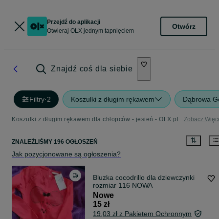
Przejdź do aplikacji
Otwórz
Otwieraj OLX jednym tapnięciem
Znajdź coś dla siebie
Filtry
·
2
Koszulki z długim rękawem
Dąbrowa Gó
Koszulki z długim rękawem dla chłopców - jesień - OLX.pl
Zobacz Więc
ZNALEŹLIŚMY 196 OGŁOSZEŃ
Jak pozycjonowane są ogłoszenia?
Bluzka cocodrillo dla dziewczynki
rozmiar 116 NOWA
Nowe
15 zł
19,03 zł z Pakietem Ochronnym