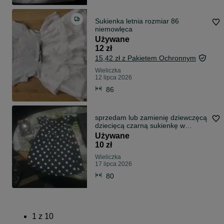
Sukienka letnia rozmiar 86
niemowlęca
Używane
12 zł
15,42 zł z Pakietem Ochronnym
Wieliczka
12 lipca 2026
86
sprzedam lub zamienię dziewczęcą
dziecięcą czarną sukienkę w
groszki
Używane
10 zł
Wieliczka
17 lipca 2026
80
1
z
10