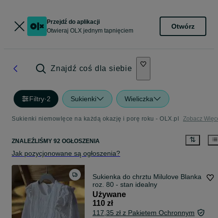
Przejdź do aplikacji
Otwórz
Otwieraj OLX jednym tapnięciem
Znajdź coś dla siebie
Filtry
·
2
Sukienki
Wieliczka
Sukienki niemowlęce na każdą okazję i porę roku - OLX.pl
Zobacz Więc
ZNALEŹLIŚMY 92 OGŁOSZENIA
Jak pozycjonowane są ogłoszenia?
Sukienka do chrztu Milulove Blanka
roz. 80 - stan idealny
Używane
110 zł
117,35 zł z Pakietem Ochronnym