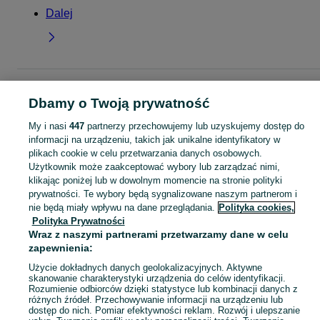
Dalej
Strona główna
Dla Dzieci
Odzież niemowlęca
Sukienki
Sukienki -
Dbamy o Twoją prywatność
Małopolskie
Sukienki - Wieliczka
My i nasi
447
partnerzy przechowujemy lub uzyskujemy dostęp do
KATEGORIA
informacji na urządzeniu, takich jak unikalne identyfikatory w
plikach cookie w celu przetwarzania danych osobowych.
Użytkownik może zaakceptować wybory lub zarządzać nimi,
ubranko do chrztu dla chłopca
,
ubranko do chrztu dla dziewczynki
Zobacz Więc
,
ubranko do
klikając poniżej lub w dowolnym momencie na stronie polityki
prywatności. Te wybory będą sygnalizowane naszym partnerom i
nie będą miały wpływu na dane przeglądania.
Polityka cookies,
Mapa kategorii
Polityka Prywatności
Mapa miejscowości
Wraz z naszymi partnerami przetwarzamy dane w celu
Mapa ministron
zapewnienia:
Popularne wyszukiwania
Użycie dokładnych danych geolokalizacyjnych. Aktywne
skanowanie charakterystyki urządzenia do celów identyfikacji.
Rozumienie odbiorców dzięki statystyce lub kombinacji danych z
różnych źródeł. Przechowywanie informacji na urządzeniu lub
dostęp do nich. Pomiar efektywności reklam. Rozwój i ulepszanie