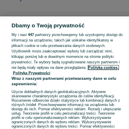
Strona główna
Dla Dzieci
Odzież niemowlęca
Sukienki
Sukienki -
Dbamy o Twoją prywatność
Wielkopolskie
Sukienki - Krotoszyn
My i nasi
447
partnerzy przechowujemy lub uzyskujemy dostęp do
informacji na urządzeniu, takich jak unikalne identyfikatory w
KATEGORIA
plikach cookie w celu przetwarzania danych osobowych.
Użytkownik może zaakceptować wybory lub zarządzać nimi,
ubranko do chrztu dla chłopca
,
ubranko do chrztu dla dziewczynki
Zobacz Więc
,
ubranko do
klikając poniżej lub w dowolnym momencie na stronie polityki
prywatności. Te wybory będą sygnalizowane naszym partnerom i
nie będą miały wpływu na dane przeglądania.
Polityka cookies,
Mapa kategorii
Polityka Prywatności
Mapa miejscowości
Wraz z naszymi partnerami przetwarzamy dane w celu
zapewnienia:
Mapa ministron
Popularne wyszukiwania
Użycie dokładnych danych geolokalizacyjnych. Aktywne
skanowanie charakterystyki urządzenia do celów identyfikacji.
Rozumienie odbiorców dzięki statystyce lub kombinacji danych z
różnych źródeł. Przechowywanie informacji na urządzeniu lub
dostęp do nich. Pomiar efektywności reklam. Rozwój i ulepszanie
usług. Tworzenie profili w celu personalizacji treści. Tworzenie
profili w celu spersonalizowanych reklam. Wykorzystywanie
ograniczonych danych do wyboru reklam. Wykorzystywanie
ograniczonych danych do wyboru treści. Pomiar efektywności