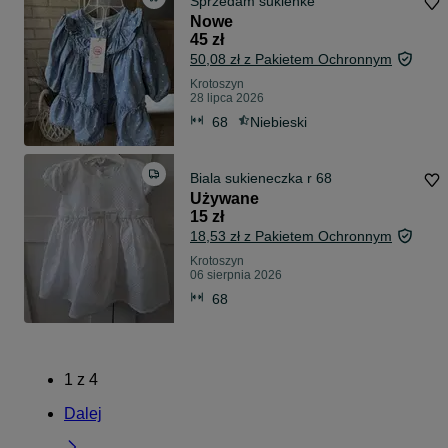
Sprzedam sukienke
Nowe
45 zł
50,08 zł z Pakietem Ochronnym
Krotoszyn
28 lipca 2026
68
Niebieski
Biala sukieneczka r 68
Używane
15 zł
18,53 zł z Pakietem Ochronnym
Krotoszyn
06 sierpnia 2026
68
1
z
4
Dalej