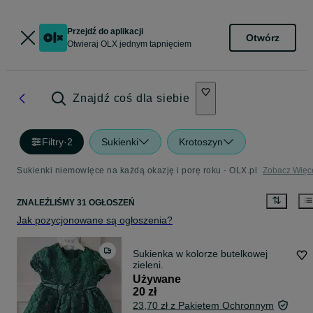
Przejdź do aplikacji
Otwórz
Otwieraj OLX jednym tapnięciem
Znajdź coś dla siebie
Filtry
·
2
Sukienki
Krotoszyn
Sukienki niemowlęce na każdą okazję i porę roku - OLX.pl
Zobacz Więc
ZNALEŹLIŚMY 31 OGŁOSZEŃ
Jak pozycjonowane są ogłoszenia?
Sukienka w kolorze butelkowej
zieleni.
Używane
20 zł
23,70 zł z Pakietem Ochronnym