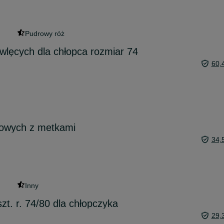
Pudrowy róż
lęcych dla chłopca rozmiar 74
60,
owych z metkami
34,
Inny
zt. r. 74/80 dla chłopczyka
29,