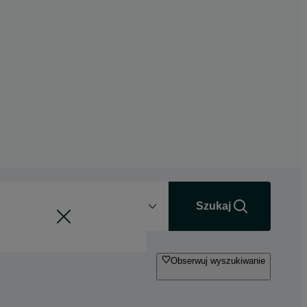
Odległość
+0 km
Szukaj
Obserwuj wyszukiwanie