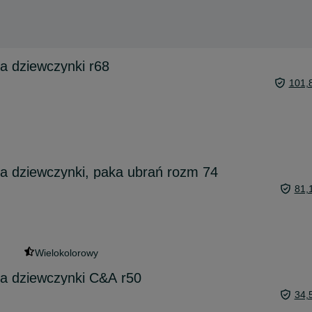
a dziewczynki r68
101,
a dziewczynki, paka ubrań rozm 74
81,
Wielokolorowy
la dziewczynki C&А r50
34,