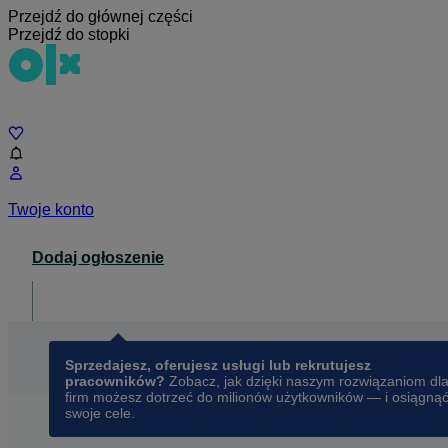
Przejdź do głównej części
Przejdź do stopki
Czat
Twoje konto
Dodaj ogłoszenie
Dla biznesu
opens in a new tab
Sprzedajesz, oferujesz usługi lub rekrutujesz
pracowników?
Zobacz, jak dzięki naszym rozwiązaniom dl
firm możesz dotrzeć do milionów użytkowników — i osiągną
swoje cele.