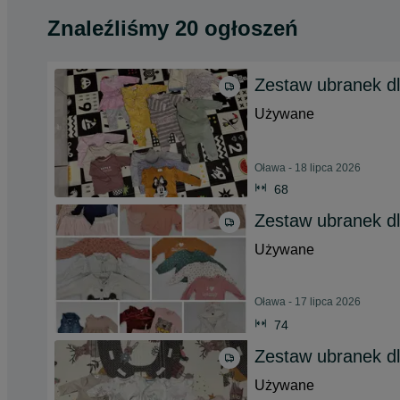
Znaleźliśmy 20 ogłoszeń
Zestaw ubranek dl
Używane
Oława - 18 lipca 2026
68
Zestaw ubranek dl
Używane
Oława - 17 lipca 2026
74
Zestaw ubranek d
Używane