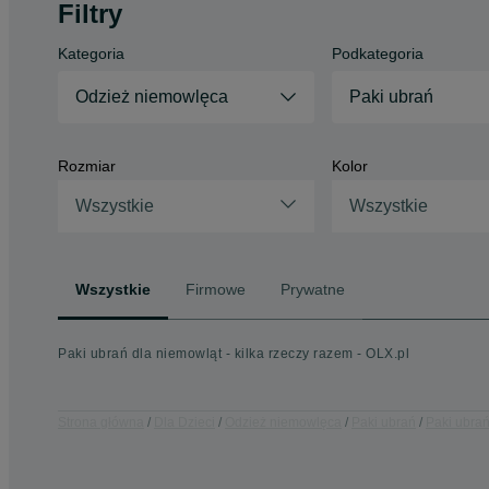
Filtry
Kategoria
Podkategoria
Odzież niemowlęca
Paki ubrań
Rozmiar
Kolor
Wszystkie
Wszystkie
Wszystkie
Firmowe
Prywatne
Paki ubrań dla niemowląt - kilka rzeczy razem - OLX.pl
Strona główna
Dla Dzieci
Odzież niemowlęca
Paki ubrań
Paki ubrań