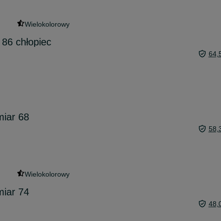
Wielokolorowy
 86 chłopiec
64,
miar 68
58,
Wielokolorowy
miar 74
48,