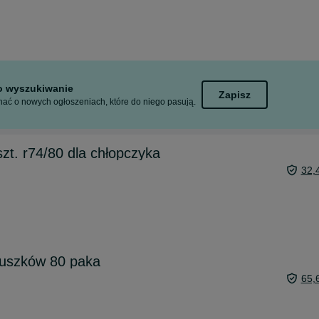
to wyszukiwanie
Zapisz
ać o nowych ogłoszeniach, które do niego pasują.
zt. r74/80 dla chłopczyka
32,
iuszków 80 paka
65,