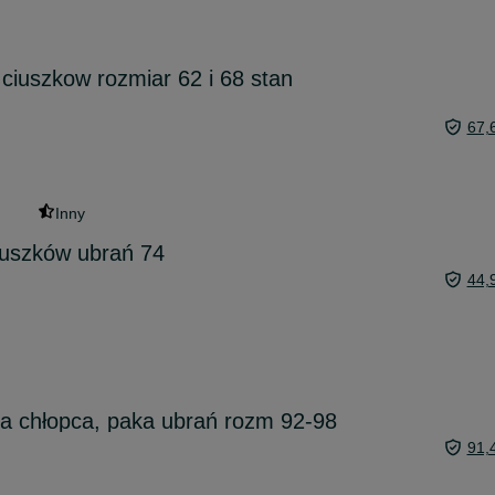
iuszkow rozmiar 62 i 68 stan
67,
Inny
iuszków ubrań 74
44,
a chłopca, paka ubrań rozm 92-98
91,