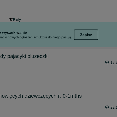
Biały
to wyszukiwanie
Zapisz
ać o nowych ogłoszeniach, które do niego pasują.
dy pajacyki bluzeczki
18,
mowlęcych dziewczęcych r. 0-1mths
22,