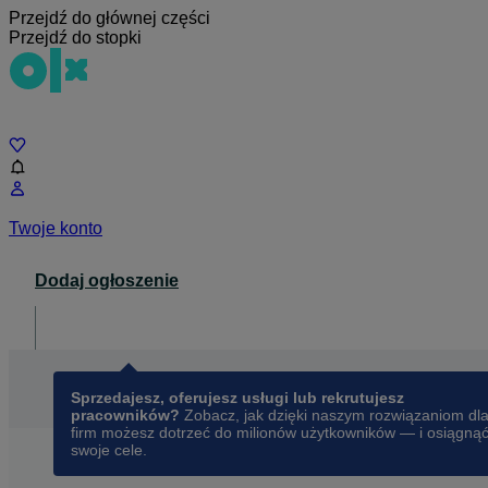
Przejdź do głównej części
Przejdź do stopki
Czat
Twoje konto
Dodaj ogłoszenie
Dla biznesu
opens in a new tab
Sprzedajesz, oferujesz usługi lub rekrutujesz
pracowników?
Zobacz, jak dzięki naszym rozwiązaniom dl
firm możesz dotrzeć do milionów użytkowników — i osiągną
swoje cele.