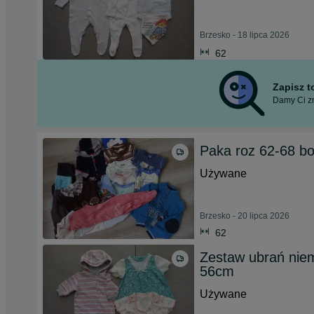
Brzesko - 18 lipca 2026
62
Zapisz 
Damy Ci zn
Paka roz 62-68 bo
Używane
Brzesko - 20 lipca 2026
62
Zestaw ubrań nie
56cm
Używane