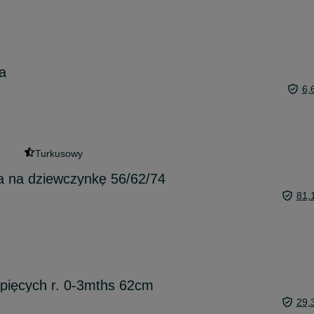
a
6,
Turkusowy
 na dziewczynkę 56/62/74
81,
pięcych r. 0-3mths 62cm
29,