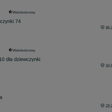
Wielokolorowy
czynki 74
86,
Wielokolorowy
10 dla dziewczynki
34,
a
29,