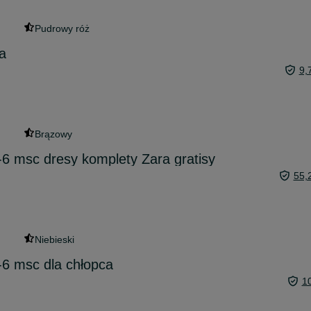
Pudrowy róż
a
9,
Brązowy
6 msc dresy komplety Zara gratisy
55,
Niebieski
6 msc dla chłopca
1