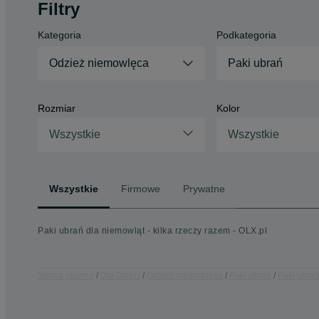
Filtry
Kategoria
Podkategoria
Odzież niemowlęca
Paki ubrań
Rozmiar
Kolor
Wszystkie
Wszystkie
Wszystkie
Firmowe
Prywatne
Paki ubrań dla niemowląt - kilka rzeczy razem - OLX.pl
Strona główna
Dla Dzieci
Odzież niemowlęca
Paki ubrań
Paki ubrań