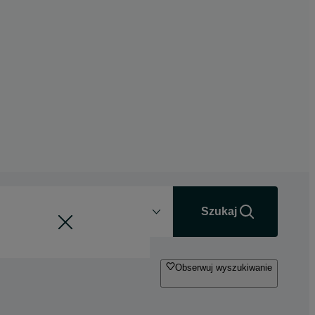
Odległość
+0 km
Szukaj
Obserwuj wyszukiwanie