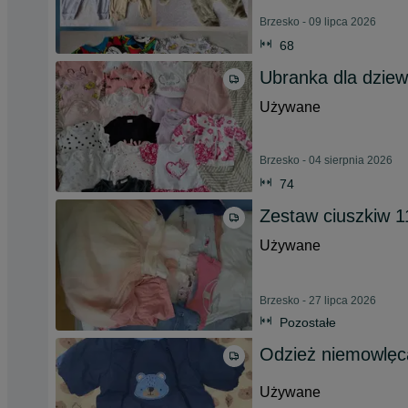
Brzesko - 09 lipca 2026
68
Ubranka dla dziew
Używane
Brzesko - 04 sierpnia 2026
74
Zestaw ciuszkiw 1
Używane
Brzesko - 27 lipca 2026
Pozostałe
Odzież niemowlęc
Używane