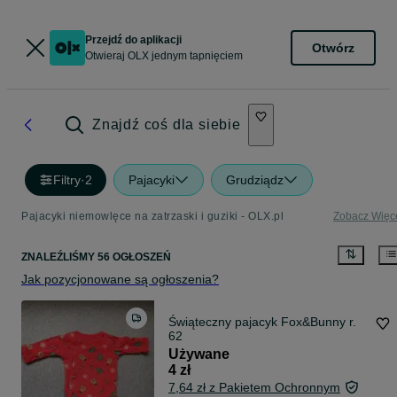
Przejdź do aplikacji
Otwórz
Otwieraj OLX jednym tapnięciem
Znajdź coś dla siebie
Filtry
·
2
Pajacyki
Grudziądz
Pajacyki niemowlęce na zatrzaski i guziki - OLX.pl
Zobacz Więc
ZNALEŹLIŚMY 56 OGŁOSZEŃ
Jak pozycjonowane są ogłoszenia?
Świąteczny pajacyk Fox&Bunny r.
62
Używane
4 zł
7,64 zł z Pakietem Ochronnym