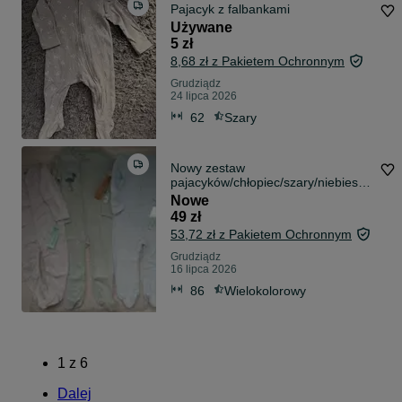
Pajacyk z falbankami
Używane
5 zł
8,68 zł z Pakietem Ochronnym
Grudziądz
24 lipca 2026
62
Szary
Nowy zestaw
pajacyków/chłopiec/szary/niebieski/
zielony/so cute/r.80/86
Nowe
49 zł
53,72 zł z Pakietem Ochronnym
Grudziądz
16 lipca 2026
86
Wielokolorowy
1
z
6
Dalej