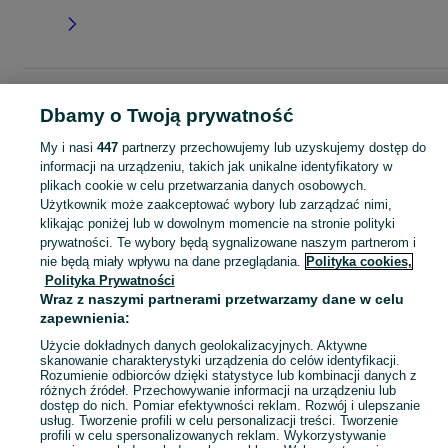
Strona główna
Dla Dzieci
Odzież niemowlęca
Pajacyki
Pajacyki -
Dbamy o Twoją prywatność
Kujawsko-pomorskie
Pajacyki - Grudziądz
My i nasi
447
partnerzy przechowujemy lub uzyskujemy dostęp do
informacji na urządzeniu, takich jak unikalne identyfikatory w
KATEGORIA
plikach cookie w celu przetwarzania danych osobowych.
Użytkownik może zaakceptować wybory lub zarządzać nimi,
ubranko do chrztu dla chłopca
,
ubranko do chrztu dla dziewczynki
Zobacz Więc
,
ubranko do
klikając poniżej lub w dowolnym momencie na stronie polityki
prywatności. Te wybory będą sygnalizowane naszym partnerom i
nie będą miały wpływu na dane przeglądania.
Polityka cookies,
Mapa kategorii
Polityka Prywatności
Mapa miejscowości
Wraz z naszymi partnerami przetwarzamy dane w celu
Mapa ministron
zapewnienia:
Popularne wyszukiwania
Użycie dokładnych danych geolokalizacyjnych. Aktywne
skanowanie charakterystyki urządzenia do celów identyfikacji.
Rozumienie odbiorców dzięki statystyce lub kombinacji danych z
różnych źródeł. Przechowywanie informacji na urządzeniu lub
dostęp do nich. Pomiar efektywności reklam. Rozwój i ulepszanie
usług. Tworzenie profili w celu personalizacji treści. Tworzenie
profili w celu spersonalizowanych reklam. Wykorzystywanie