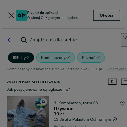
Przejdź do aplikacji
Otwórz
Otwieraj OLX jednym tapnięciem
Znajdź coś dla siebie
Filtry
·
2
Kombinezony
Poznań
Kombinezony niemowlęce zimowe i przejściowe - OLX.pl
Zobacz Więc
ZNALEŹLIŚMY 743 OGŁOSZENIA
Jak pozycjonowane są ogłoszenia?
3. Kombinezon, rozm 68
Używane
10 zł
13,35 zł z Pakietem Ochronnym
Poznań, Komandoria