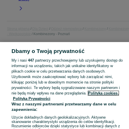
Strona główna
Dla Dzieci
Odzież niemowlęca
Kombinezony
Kombinezon
- Wielkopolskie
Kombinezony - Poznań
POLSKA » WIELKOPOLSKIE » POZNAŃ
Dbamy o Twoją prywatność
My i nasi
447
partnerzy przechowujemy lub uzyskujemy dostęp do
KATEGORIA
informacji na urządzeniu, takich jak unikalne identyfikatory w
plikach cookie w celu przetwarzania danych osobowych.
Użytkownik może zaakceptować wybory lub zarządzać nimi,
ubranko do chrztu dla chłopca
,
ubranko do chrztu dla dziewczynki
Zobacz Więc
,
ubranko do
klikając poniżej lub w dowolnym momencie na stronie polityki
prywatności. Te wybory będą sygnalizowane naszym partnerom i
Mapa kategorii
nie będą miały wpływu na dane przeglądania.
Polityka cookies,
Polityka Prywatności
Mapa miejscowości
Wraz z naszymi partnerami przetwarzamy dane w celu
Mapa ministron
zapewnienia:
Popularne wyszukiwania
Użycie dokładnych danych geolokalizacyjnych. Aktywne
skanowanie charakterystyki urządzenia do celów identyfikacji.
Rozumienie odbiorców dzięki statystyce lub kombinacji danych z