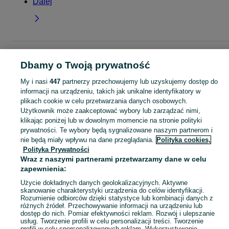
Dalej
Strona główna
Dla Dzieci
Odzież niemowlęca
Kombinezony
Kombinezon
Dbamy o Twoją prywatność
- Śląskie
Kombinezony - Myszków
My i nasi
447
partnerzy przechowujemy lub uzyskujemy dostęp do
informacji na urządzeniu, takich jak unikalne identyfikatory w
KATEGORIA
plikach cookie w celu przetwarzania danych osobowych.
Użytkownik może zaakceptować wybory lub zarządzać nimi,
ubranko do chrztu dla chłopca
,
ubranko do chrztu dla dziewczynki
Zobacz Więc
,
ubranko do
klikając poniżej lub w dowolnym momencie na stronie polityki
prywatności. Te wybory będą sygnalizowane naszym partnerom i
nie będą miały wpływu na dane przeglądania.
Polityka cookies,
Mapa kategorii
Polityka Prywatności
Mapa miejscowości
Wraz z naszymi partnerami przetwarzamy dane w celu
Mapa ministron
zapewnienia:
Popularne wyszukiwania
Użycie dokładnych danych geolokalizacyjnych. Aktywne
skanowanie charakterystyki urządzenia do celów identyfikacji.
Rozumienie odbiorców dzięki statystyce lub kombinacji danych z
różnych źródeł. Przechowywanie informacji na urządzeniu lub
dostęp do nich. Pomiar efektywności reklam. Rozwój i ulepszanie
usług. Tworzenie profili w celu personalizacji treści. Tworzenie
profili w celu spersonalizowanych reklam. Wykorzystywanie