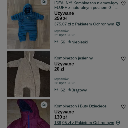
IDEALNY! Kombinezon niemowlęcy
FLUFF z naturalnym puchem 0 - 6
mies.
Używane
359 zł
375,07 zł z Pakietem Ochronnym
Myszków
25 lipca 2026
56
Niebieski
Kombinezon jesienny
Używane
20 zł
Myszków
28 lipca 2026
62
Brązowy
Kombinezon i Buty Dzieciece
Używane
130 zł
138,05 zł z Pakietem Ochronnym