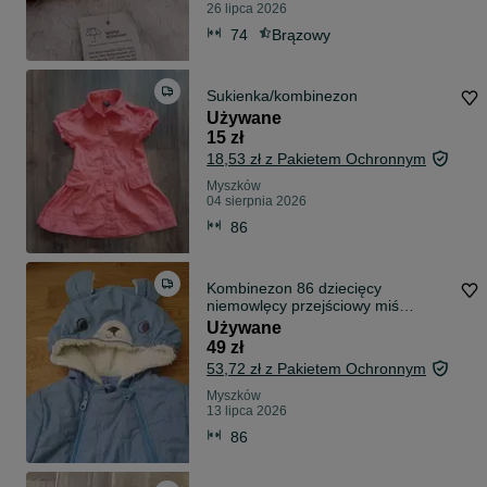
26 lipca 2026
74
Brązowy
Sukienka/kombinezon
Używane
15 zł
18,53 zł z Pakietem Ochronnym
Myszków
04 sierpnia 2026
86
Kombinezon 86 dziecięcy
niemowlęcy przejściowy miś
5,10,15 idealny
Używane
49 zł
53,72 zł z Pakietem Ochronnym
Myszków
13 lipca 2026
86