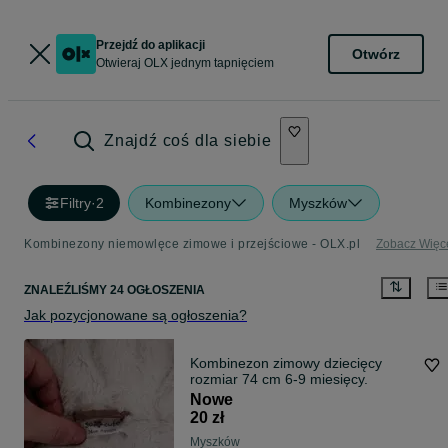
Przejdź do aplikacji
Otwórz
Otwieraj OLX jednym tapnięciem
Znajdź coś dla siebie
Filtry
·
2
Kombinezony
Myszków
Kombinezony niemowlęce zimowe i przejściowe - OLX.pl
Zobacz Więc
ZNALEŹLIŚMY 24 OGŁOSZENIA
Jak pozycjonowane są ogłoszenia?
Kombinezon zimowy dziecięcy
rozmiar 74 cm 6-9 miesięcy.
Nowe
20 zł
Myszków