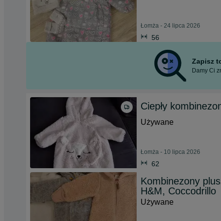
Łomża - 24 lipca 2026
56
Zapisz 
Damy Ci zn
Ciepły kombinezo
Używane
Łomża - 10 lipca 2026
62
Kombinezony plusz
H&M, Coccodrillo
Używane