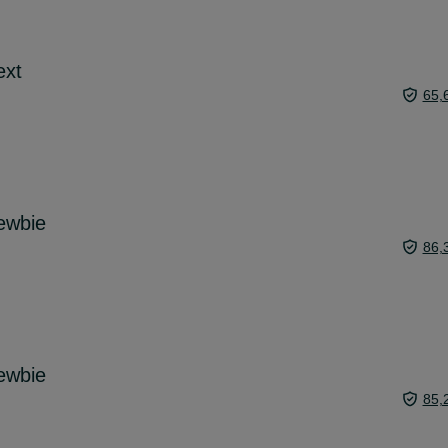
ext
65,
ewbie
86,
ewbie
85,