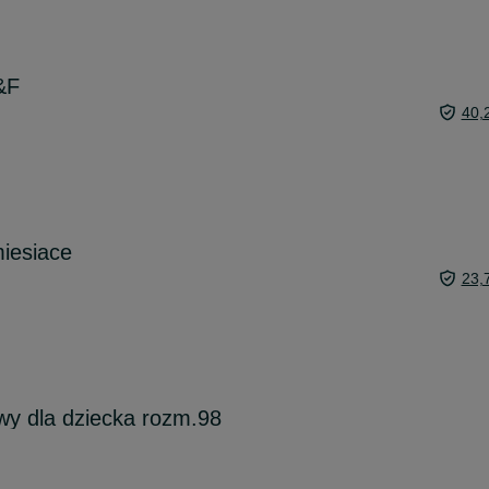
&F
40,
iesiace
23,
y dla dziecka rozm.98