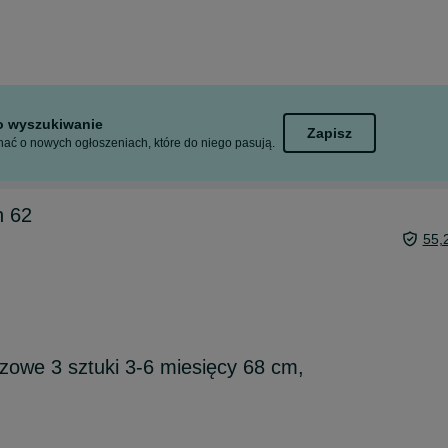
to wyszukiwanie
Zapisz
ać o nowych ogłoszeniach, które do niego pasują.
n 62
55,
owe 3 sztuki 3-6 miesięcy 68 cm,