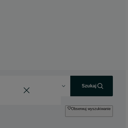
Odległość
+0 km
Szukaj
Obserwuj wyszukiwanie