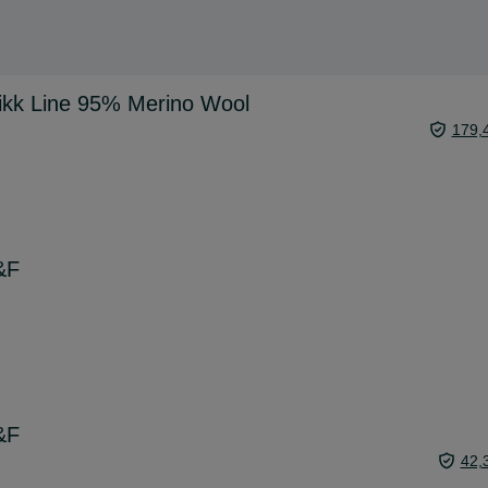
kk Line 95% Merino Wool
179,
&F
&F
42,