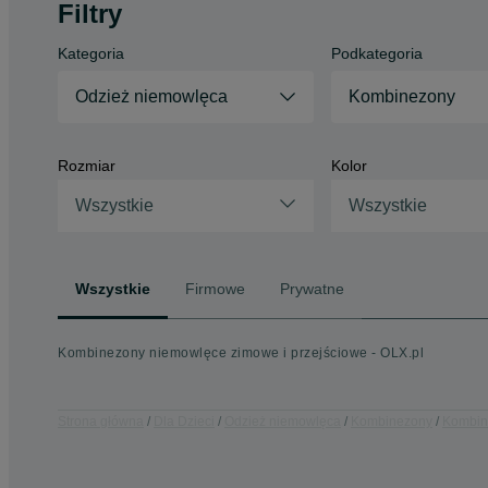
Filtry
Kategoria
Podkategoria
Odzież niemowlęca
Kombinezony
Rozmiar
Kolor
Wszystkie
Wszystkie
Wszystkie
Firmowe
Prywatne
Kombinezony niemowlęce zimowe i przejściowe - OLX.pl
Strona główna
Dla Dzieci
Odzież niemowlęca
Kombinezony
Kombin