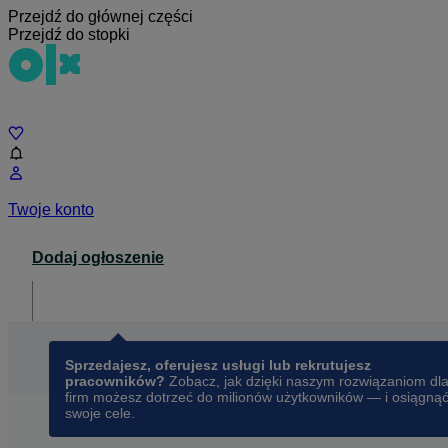
Przejdź do głównej części
Przejdź do stopki
Czat
Twoje konto
Dodaj ogłoszenie
Dla biznesu
opens in a new tab
Sprzedajesz, oferujesz usługi lub rekrutujesz
pracowników?
Zobacz, jak dzięki naszym rozwiązaniom dl
firm możesz dotrzeć do milionów użytkowników — i osiągną
swoje cele.