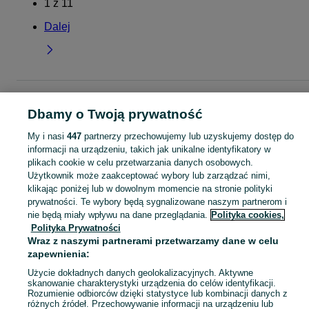
1
z
11
Dalej
Strona główna
Dla Dzieci
Odzież niemowlęca
Czapki
Czapki -
Dolnośląskie
Czapki - Legnica
Dbamy o Twoją prywatność
My i nasi
447
partnerzy przechowujemy lub uzyskujemy dostęp do
KATEGORIA
informacji na urządzeniu, takich jak unikalne identyfikatory w
plikach cookie w celu przetwarzania danych osobowych.
Użytkownik może zaakceptować wybory lub zarządzać nimi,
ubranko do chrztu dla chłopca
,
ubranko do chrztu dla dziewczynki
Zobacz Więc
,
ubranko do
klikając poniżej lub w dowolnym momencie na stronie polityki
prywatności. Te wybory będą sygnalizowane naszym partnerom i
nie będą miały wpływu na dane przeglądania.
Polityka cookies,
Mapa kategorii
Polityka Prywatności
Mapa miejscowości
Wraz z naszymi partnerami przetwarzamy dane w celu
Mapa ministron
zapewnienia:
Popularne wyszukiwania
Użycie dokładnych danych geolokalizacyjnych. Aktywne
skanowanie charakterystyki urządzenia do celów identyfikacji.
Rozumienie odbiorców dzięki statystyce lub kombinacji danych z
różnych źródeł. Przechowywanie informacji na urządzeniu lub