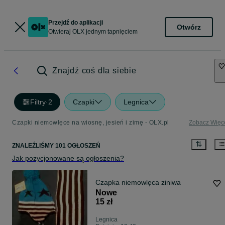
Przejdź do aplikacji
Otwórz
Otwieraj OLX jednym tapnięciem
Znajdź coś dla siebie
Filtry
·
2
Czapki
Legnica
Czapki niemowlęce na wiosnę, jesień i zimę - OLX.pl
Zobacz Więc
ZNALEŹLIŚMY 101 OGŁOSZEŃ
Jak pozycjonowane są ogłoszenia?
Czapka niemowlęca ziniwa
Nowe
15 zł
Legnica