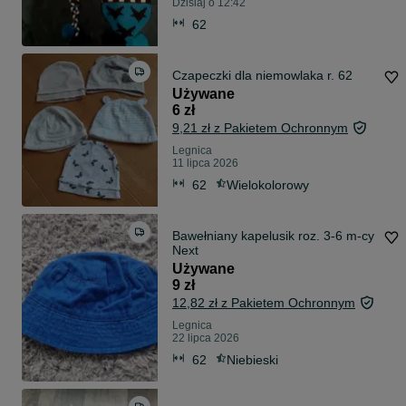
Dzisiaj o 12:42
62
Czapeczki dla niemowlaka r. 62
Używane
6 zł
9,21 zł z Pakietem Ochronnym
Legnica
11 lipca 2026
62
Wielokolorowy
Bawełniany kapelusik roz. 3-6 m-cy
Next
Używane
9 zł
12,82 zł z Pakietem Ochronnym
Legnica
22 lipca 2026
62
Niebieski