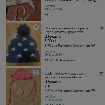
21,63 zł z Pakietem Ochronnym
Legnica
13 lipca 2026
62
Czapeczka zimowa chłopięca
Ergee gwiazdki granatowa
Używane
5,99 zł
9,70 zł z Pakietem Ochronnym
Legnica
09 lipca 2026
74
Granatowy
Łapki niedrapki i czapeczka –
zestaw dla noworodka w
odcieniach różu
Używane
2 zł
5,57 zł z Pakietem Ochronnym
Legnica
27 lipca 2026