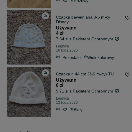
50
Różowy
Czapka bawełniana 0-6 m-cy
Disney
Używane
4 zł
7,64 zł z Pakietem Ochronnym
Legnica
10 lipca 2026
Pozostałe
Wielokolorowy
Czapka r. 44 cm (3-6 m-cy) TU
Używane
6 zł
9,71 zł z Pakietem Ochronnym
Legnica
13 lipca 2026
62
Biały