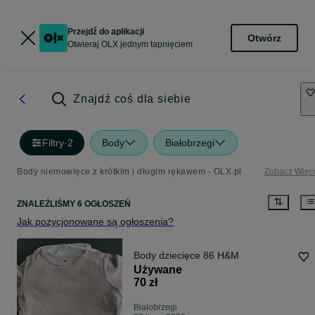
Przejdź do aplikacji
Otwórz
Otwieraj OLX jednym tapnięciem
Znajdź coś dla siebie
Filtry
·
2
Body
Białobrzegi
Body niemowlęce z krótkim i długim rękawem - OLX.pl
Zobacz Więc
ZNALEŹLIŚMY 6 OGŁOSZEŃ
Jak pozycjonowane są ogłoszenia?
Body dziecięce 86 H&M
Używane
70 zł
Białobrzegi