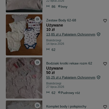
22 lipca 2026
86
Inny
Zestaw Body 62-68
Używane
10 zł
13,85 zł z Pakietem Ochronnym
Białobrzegi
14 lipca 2026
62
Bodziaki krotki rekaw rozm 62
Używane
50 zł
55,25 zł z Pakietem Ochronnym
Białobrzegi
27 lipca 2026
62
Pudrowy róż
Komplet body i połspiochy