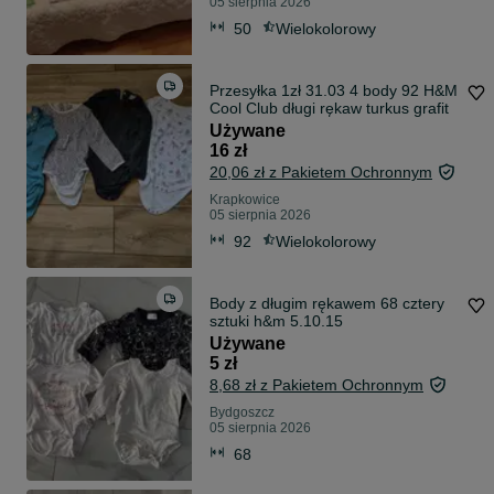
05 sierpnia 2026
50
Wielokolorowy
Przesyłka 1zł 31.03 4 body 92 H&M
Cool Club długi rękaw turkus grafit
Używane
16 zł
20,06 zł z Pakietem Ochronnym
Krapkowice
05 sierpnia 2026
92
Wielokolorowy
Body z długim rękawem 68 cztery
sztuki h&m 5.10.15
Używane
5 zł
8,68 zł z Pakietem Ochronnym
Bydgoszcz
05 sierpnia 2026
68