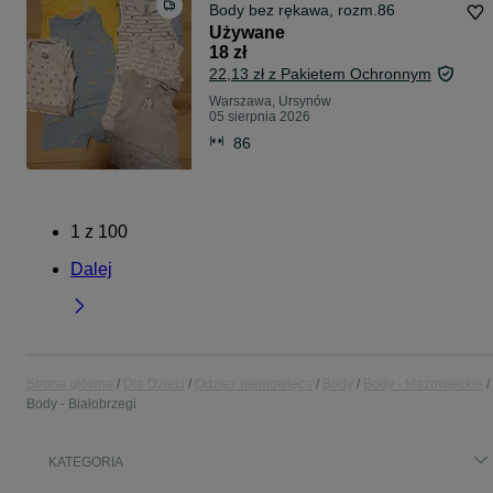
Body bez rękawa, rozm.86
Używane
18 zł
22,13 zł z Pakietem Ochronnym
Warszawa, Ursynów
05 sierpnia 2026
86
1
z
100
Dalej
Strona główna
Dla Dzieci
Odzież niemowlęca
Body
Body - Mazowieckie
Body - Białobrzegi
KATEGORIA