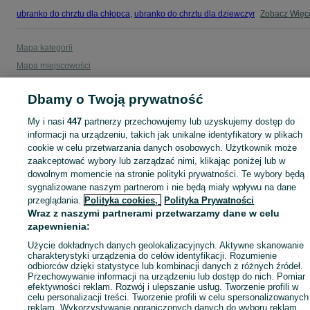
ubranko do chrztu dla chłopca
,
ubranko do chrztu dla dziewczynki
Zobacz Więc
,
ubranko do
Mapa kategorii
Mapa miejscowości
Mapa ministron
Dbamy o Twoją prywatność
Popularne wyszukiwania
My i nasi
447
partnerzy przechowujemy lub uzyskujemy dostęp do
informacji na urządzeniu, takich jak unikalne identyfikatory w plikach
cookie w celu przetwarzania danych osobowych. Użytkownik może
zaakceptować wybory lub zarządzać nimi, klikając poniżej lub w
dowolnym momencie na stronie polityki prywatności. Te wybory będą
sygnalizowane naszym partnerom i nie będą miały wpływu na dane
przeglądania.
Polityka cookies,
Polityka Prywatności
Wraz z naszymi partnerami przetwarzamy dane w celu
zapewnienia:
Użycie dokładnych danych geolokalizacyjnych. Aktywne skanowanie
charakterystyki urządzenia do celów identyfikacji. Rozumienie
odbiorców dzięki statystyce lub kombinacji danych z różnych źródeł.
Przechowywanie informacji na urządzeniu lub dostęp do nich. Pomiar
efektywności reklam. Rozwój i ulepszanie usług. Tworzenie profili w
celu personalizacji treści. Tworzenie profili w celu spersonalizowanych
reklam. Wykorzystywanie ograniczonych danych do wyboru reklam.