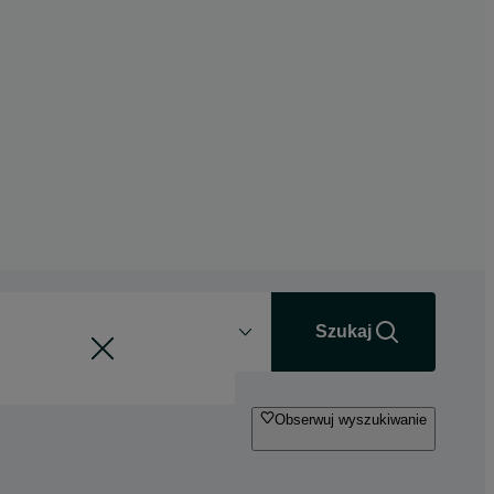
Odległość
+0 km
Szukaj
Obserwuj wyszukiwanie