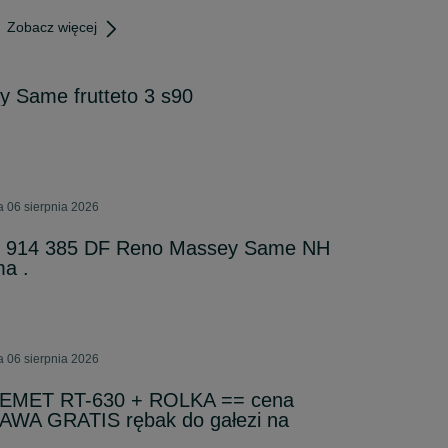
Zobacz więcej
y Same frutteto 3 s90
a 06 sierpnia 2026
us 914 385 DF Reno Massey Same NH
ma .
a 06 sierpnia 2026
REMET RT-630 + ROLKA == cena
AWA GRATIS rębak do gałezi na