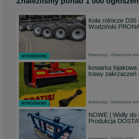
Znaleźliśmy
ponad
1 000 ogłoszeń
Koła rolnicze D3
Wodziński PRON
Białobrzegi - Odświeżono dni
WYRÓŻNIONE
kosiarka bijakow
trawy zakrzacz
Białobrzegi - Odświeżono dni
WYRÓŻNIONE
NOWE | Widły do 
Produkcja DOST
Białobrzegi - 16 lipca 2026