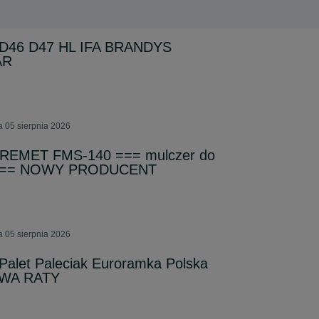
5 D46 D47 HL IFA BRANDYS
AR
a 05 sierpnia 2026
a REMET FMS-140 === mulczer do
eń == NOWY PRODUCENT
a 05 sierpnia 2026
Palet Paleciak Euroramka Polska
AWA RATY