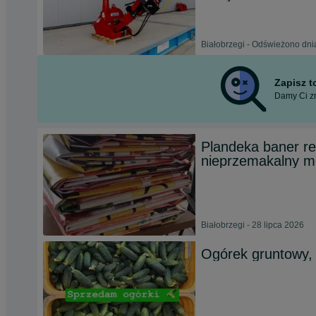
Białobrzegi - Odświeżono dni
Zapisz 
Damy Ci zn
Plandeka baner 
nieprzemakalny m
Białobrzegi - 28 lipca 2026
Ogórek gruntowy,