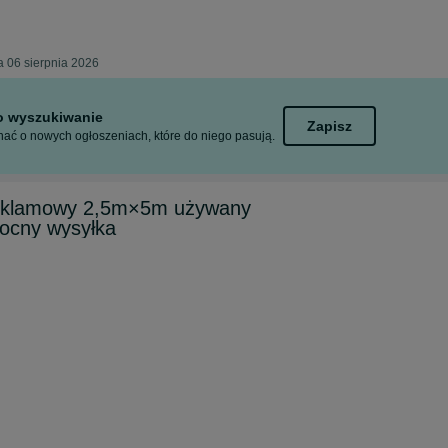
a 06 sierpnia 2026
to wyszukiwanie
Zapisz
ać o nowych ogłoszeniach, które do niego pasują.
reklamowy 2,5m×5m używany
ocny wysyłka