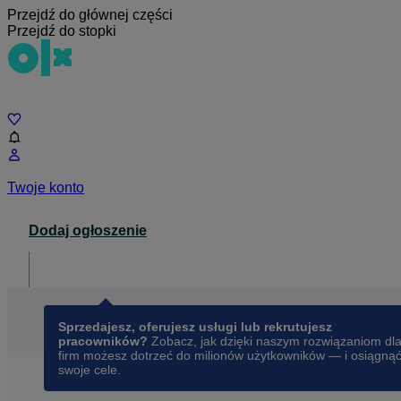
Przejdź do głównej części
Przejdź do stopki
Czat
Twoje konto
Dodaj ogłoszenie
Dla biznesu
opens in a new tab
Sprzedajesz, oferujesz usługi lub rekrutujesz
pracowników?
Zobacz, jak dzięki naszym rozwiązaniom dl
firm możesz dotrzeć do milionów użytkowników — i osiągną
swoje cele.