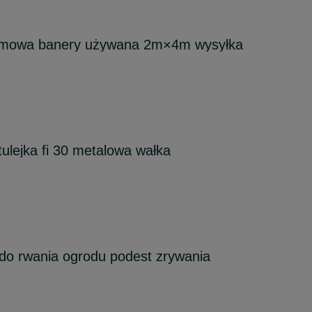
6
lamowa banery używana 2m×4m wysyłka
6
5 tulejka fi 30 metalowa wałka
6
do rwania ogrodu podest zrywania