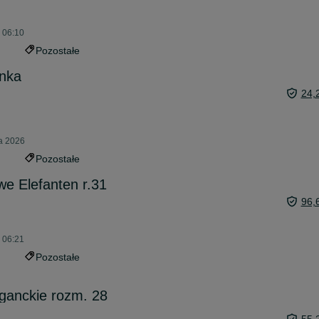
o 06:10
Pozostałe
ynka
24,
ca 2026
Pozostałe
we Elefanten r.31
96,
o 06:21
Pozostałe
eganckie rozm. 28