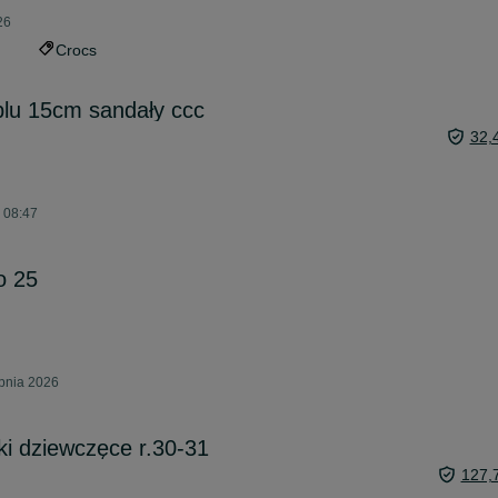
26
Crocs
 blu 15cm sandały ccc
32,
o 08:47
o 25
rpnia 2026
ki dziewczęce r.30-31
127,