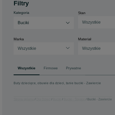
Filtry
Kategoria
Stan
Wszystkie
Buciki
Marka
Materiał
Wszystkie
Wszystkie
Wszystkie
Firmowe
Prywatne
Buty dziecięce, obuwie dla dzieci, tanie buciki - Zawiercie
Strona główna
Dla Dzieci
Buciki
Buciki - Śląskie
Buciki - Zawiercie