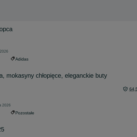
łopca
 2026
Adidas
ca, mokasyny chłopięce, eleganckie buty
64,
ca 2026
Pozostałe
25