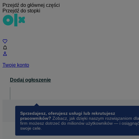
Przejdź do głównej części
Przejdź do stopki
Czat
Twoje konto
Dodaj ogłoszenie
Dla biznesu
opens in a new tab
Sprzedajesz, oferujesz usługi lub rekrutujesz
pracowników?
Zobacz, jak dzięki naszym rozwiązaniom dl
firm możesz dotrzeć do milionów użytkowników — i osiągną
swoje cele.