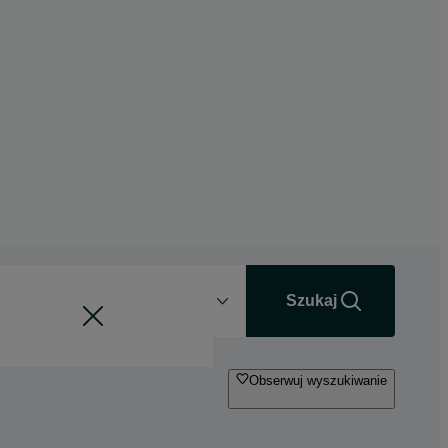
Odległość
+0 km
Szukaj
Obserwuj wyszukiwanie