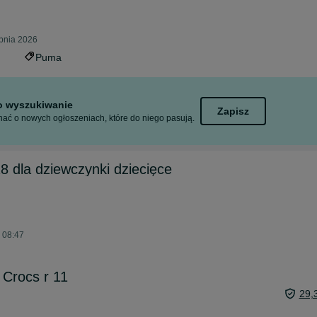
rpnia 2026
Puma
to wyszukiwanie
Zapisz
ać o nowych ogłoszeniach, które do niego pasują.
8 dla dziewczynki dziecięce
o 08:47
 Crocs r 11
29,