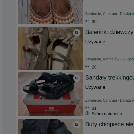
Zawiercie, Centrum - Dzisiaj 
30
Balerinki dziewcz
Używane
Zawiercie, Kromołów - 25 lip
26
Sandały trekkingo
Używane
Zawiercie, Centrum - Dzisiaj 
31
Skóra naturalna
Buty chłopięce el