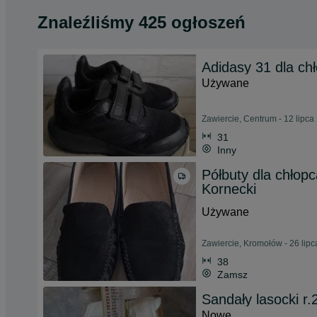
Znaleźliśmy 425 ogłoszeń
Adidasy 31 dla ch
Używane
Zawiercie, Centrum - 12 lipca
31
Inny
Półbuty dla chłop
Kornecki
Używane
Zawiercie, Kromołów - 26 lip
38
Zamsz
Sandały lasocki r.
Nowe