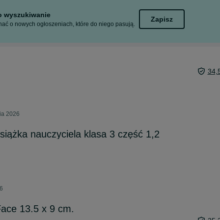
to wyszukiwanie
Zapisz
ać o nowych ogłoszeniach, które do niego pasują.
34,
nia 2026
siążka nauczyciela klasa 3 część 1,2
26
Face 13.5 x 9 cm.