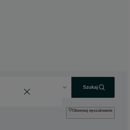
Odległość
+0 km
Szukaj
Obserwuj wyszukiwanie