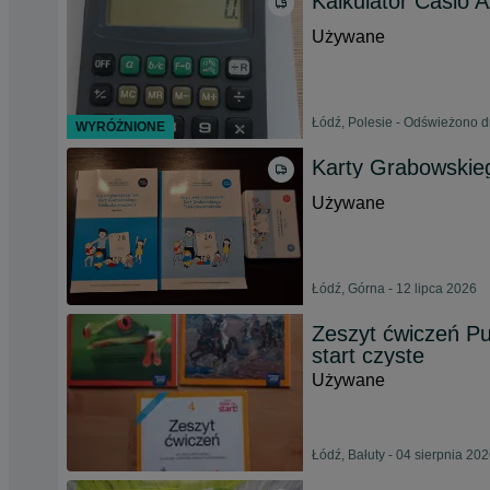
Kalkulator Casio 
Używane
Łódź, Polesie - Odświeżono d
WYRÓŻNIONE
Karty Grabowskie
Używane
Łódź, Górna - 12 lipca 2026
Zeszyt ćwiczeń Pul
start czyste
Używane
Łódź, Bałuty - 04 sierpnia 20