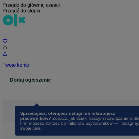
Przejdź do głównej części
Przejdź do stopki
Czat
Twoje konto
Dodaj ogłoszenie
Dla biznesu
opens in a new tab
Sprzedajesz, oferujesz usługi lub rekrutujesz
pracowników?
Zobacz, jak dzięki naszym rozwiązaniom dl
firm możesz dotrzeć do milionów użytkowników — i osiągną
swoje cele.