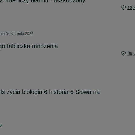
AZ-45F liczy ułamki - uszkodzony
13,
nia 04 sierpnia 2026
go tabliczka mnożenia
86,
s życia biologia 6 historia 6 Słowa na
26