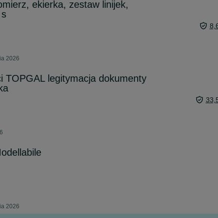
omierz, ekierka, zestaw linijek,
 s
8,
nia 2026
eci TOPGAL legitymacja dokumenty
ka
33,
26
odellabile
nia 2026