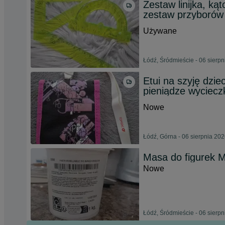
Zestaw linijka, kąt
zestaw przyborów
Używane
Łódź, Śródmieście - 06 sierp
Etui na szyję dzi
pieniądze wyciecz
Nowe
Łódź, Górna - 06 sierpnia 20
Masa do figurek M
Nowe
Łódź, Śródmieście - 06 sierp