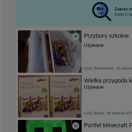
Zapisz 
Damy Ci zn
Przybory szkolne
Używane
Łódź, Śródmieście - 05 sierp
Wielka przygoda k
Używane
Łódź, Bałuty - 06 sierpnia 20
Portfel Minecraft 