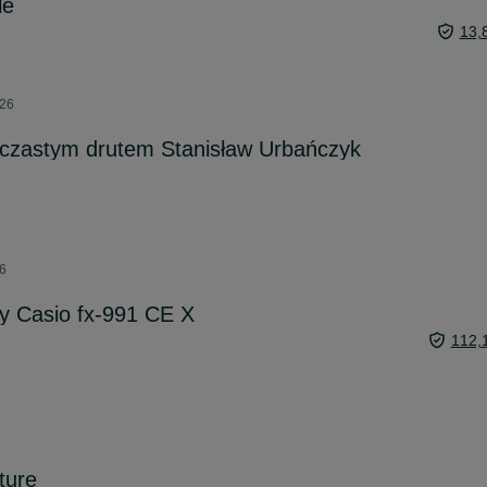
le
13,
026
lczastym drutem Stanisław Urbańczyk
26
y Casio fx-991 CE X
112,
ture