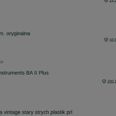
25,
. oryginalna
43,
026
nstruments BA II Plus
200,
vintage stary strych plastik prl