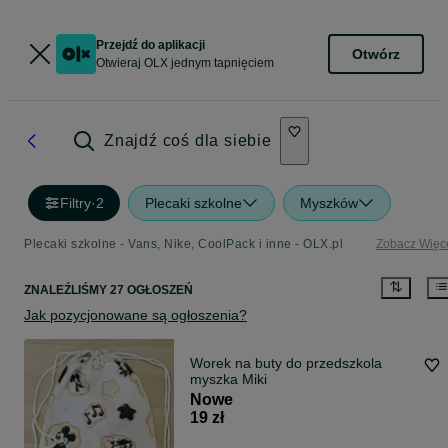
Przejdź do aplikacji
Otwórz
Otwieraj OLX jednym tapnięciem
Znajdź coś dla siebie
Filtry
·
2
Plecaki szkolne
Myszków
Plecaki szkolne - Vans, Nike, CoolPack i inne - OLX.pl
Zobacz Więc
ZNALEŹLIŚMY 27 OGŁOSZEŃ
Jak pozycjonowane są ogłoszenia?
Worek na buty do przedszkola
myszka Miki
Nowe
19 zł