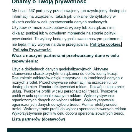
Dbamy o Twoją prywatność
- Śląskie
Plecaki szkolne - Myszków
My i nasi
447
partnerzy przechowujemy lub uzyskujemy dostęp do
informacji na urządzeniu, takich jak unikalne identyfikatory w
KATEGORIA
plikach cookie w celu przetwarzania danych osobowych.
Użytkownik może zaakceptować wybory lub zarządzać nimi,
bidon szkolny
,
worek na obuwie
,
śniadaniówka szkolna
Zobacz Więc
klikając poniżej lub w dowolnym momencie na stronie polityki
prywatności. Te wybory będą sygnalizowane naszym partnerom i
nie będą miały wpływu na dane przeglądania.
Polityka cookies,
Mapa kategorii
Polityka Prywatności
Mapa miejscowości
Wraz z naszymi partnerami przetwarzamy dane w celu
zapewnienia:
Mapa ministron
Użycie dokładnych danych geolokalizacyjnych. Aktywne
Popularne wyszukiwania
skanowanie charakterystyki urządzenia do celów identyfikacji.
Rozumienie odbiorców dzięki statystyce lub kombinacji danych z
różnych źródeł. Przechowywanie informacji na urządzeniu lub
dostęp do nich. Pomiar efektywności reklam. Rozwój i ulepszanie
usług. Tworzenie profili w celu personalizacji treści. Tworzenie
profili w celu spersonalizowanych reklam. Wykorzystywanie
ograniczonych danych do wyboru reklam. Wykorzystywanie
ograniczonych danych do wyboru treści. Pomiar efektywności
treści. Wykorzystanie profili do wyboru spersonalizowanych reklam.
Wykorzystywanie profili w celu doboru spersonalizowanych treści.
Lista partnerów (dostawców)