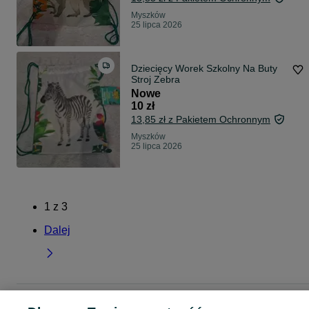
Myszków
25 lipca 2026
Dziecięcy Worek Szkolny Na Buty
Stroj Zebra
Nowe
10 zł
13,85 zł z Pakietem Ochronnym
Myszków
25 lipca 2026
1
z
3
Dalej
Strona główna
Dla Dzieci
Artykuły szkolne
Plecaki szkolne
Plecaki szkoln