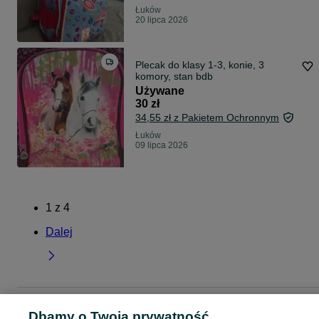
Łuków
20 lipca 2026
Plecak do klasy 1-3, konie, 3
komory, stan bdb
Używane
30 zł
34,55 zł z Pakietem Ochronnym
Łuków
09 lipca 2026
1
z
4
Dalej
Strona główna
Dla Dzieci
Artykuły szkolne
Plecaki szkolne
Plecaki szkoln
Dbamy o Twoją prywatność