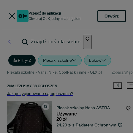
Przejdź do aplikacji
Otwórz
Otwieraj OLX jednym tapnięciem
Znajdź coś dla siebie
Filtry
·
2
Plecaki szkolne
Łuków
Plecaki szkolne - Vans, Nike, CoolPack i inne - OLX.pl
Zobacz Więc
ZNALEŹLIŚMY 38 OGŁOSZEŃ
Jak pozycjonowane są ogłoszenia?
Plecak szkolny Hash ASTRA
Używane
20 zł
24,20 zł z Pakietem Ochronnym