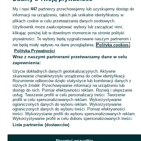
- Lubelskie
Plecaki szkolne - Łuków
My i nasi
447
partnerzy przechowujemy lub uzyskujemy dostęp do
informacji na urządzeniu, takich jak unikalne identyfikatory w
KATEGORIA
plikach cookie w celu przetwarzania danych osobowych.
Użytkownik może zaakceptować wybory lub zarządzać nimi,
bidon szkolny
,
worek na obuwie
,
śniadaniówka szkolna
Zobacz Więc
klikając poniżej lub w dowolnym momencie na stronie polityki
prywatności. Te wybory będą sygnalizowane naszym partnerom i
nie będą miały wpływu na dane przeglądania.
Polityka cookies,
Mapa kategorii
Polityka Prywatności
Mapa miejscowości
Wraz z naszymi partnerami przetwarzamy dane w celu
zapewnienia:
Mapa ministron
Użycie dokładnych danych geolokalizacyjnych. Aktywne
Popularne wyszukiwania
skanowanie charakterystyki urządzenia do celów identyfikacji.
Rozumienie odbiorców dzięki statystyce lub kombinacji danych z
różnych źródeł. Przechowywanie informacji na urządzeniu lub
dostęp do nich. Pomiar efektywności reklam. Rozwój i ulepszanie
usług. Tworzenie profili w celu personalizacji treści. Tworzenie
profili w celu spersonalizowanych reklam. Wykorzystywanie
ograniczonych danych do wyboru reklam. Wykorzystywanie
ograniczonych danych do wyboru treści. Pomiar efektywności
treści. Wykorzystanie profili do wyboru spersonalizowanych reklam.
Wykorzystywanie profili w celu doboru spersonalizowanych treści.
Lista partnerów (dostawców)
Akceptuj wszystkie