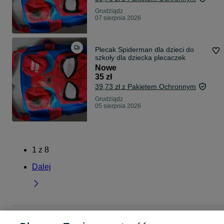
Grudziądz
07 sierpnia 2026
Plecak Spiderman dla dzieci do
szkoły dla dziecka plecaczek
Nowe
35 zł
39,73 zł z Pakietem Ochronnym
Grudziądz
05 sierpnia 2026
1
z
8
Dalej
Strona główna
Dla Dzieci
Artykuły szkolne
Plecaki szkolne
Plecaki szkoln