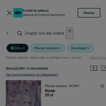
Przejdź do aplikacji
Otwórz
Otwieraj OLX jednym tapnięciem
Znajdź coś dla siebie
Filtry
·
2
Plecaki szkolne
Grudziądz
Plecaki szkolne - Vans, Nike, CoolPack i inne - OLX.pl
Zobacz Więc
ZNALEŹLIŚMY 74 OGŁOSZENIA
Jak pozycjonowane są ogłoszenia?
Plecak szkolny -NOWY
Nowe
20 zł