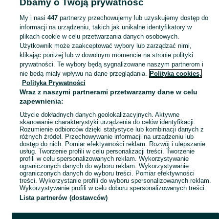
Dbamy o Twoją prywatność
- Kujawsko-pomorskie
Plecaki szkolne - Grudziądz
My i nasi
447
partnerzy przechowujemy lub uzyskujemy dostęp do
informacji na urządzeniu, takich jak unikalne identyfikatory w
KATEGORIA
plikach cookie w celu przetwarzania danych osobowych.
Użytkownik może zaakceptować wybory lub zarządzać nimi,
bidon szkolny
,
worek na obuwie
,
śniadaniówka szkolna
Zobacz Więc
klikając poniżej lub w dowolnym momencie na stronie polityki
prywatności. Te wybory będą sygnalizowane naszym partnerom i
nie będą miały wpływu na dane przeglądania.
Polityka cookies,
Mapa kategorii
Polityka Prywatności
Mapa miejscowości
Wraz z naszymi partnerami przetwarzamy dane w celu
zapewnienia:
Mapa ministron
Użycie dokładnych danych geolokalizacyjnych. Aktywne
Popularne wyszukiwania
skanowanie charakterystyki urządzenia do celów identyfikacji.
Rozumienie odbiorców dzięki statystyce lub kombinacji danych z
różnych źródeł. Przechowywanie informacji na urządzeniu lub
dostęp do nich. Pomiar efektywności reklam. Rozwój i ulepszanie
usług. Tworzenie profili w celu personalizacji treści. Tworzenie
profili w celu spersonalizowanych reklam. Wykorzystywanie
ograniczonych danych do wyboru reklam. Wykorzystywanie
ograniczonych danych do wyboru treści. Pomiar efektywności
treści. Wykorzystanie profili do wyboru spersonalizowanych reklam.
Wykorzystywanie profili w celu doboru spersonalizowanych treści.
Lista partnerów (dostawców)