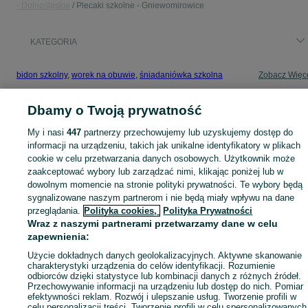
- Dolnośląskie
Plecaki szkolne - Gniewomirowice
KATEGORIA
bidon szkolny
,
worek na obuwie
,
śniadaniówka szkolna
Zobacz Więc
Dbamy o Twoją prywatność
Mapa kategorii
Mapa miejscowości
My i nasi
447
partnerzy przechowujemy lub uzyskujemy dostęp do
Mapa ministron
informacji na urządzeniu, takich jak unikalne identyfikatory w plikach
cookie w celu przetwarzania danych osobowych. Użytkownik może
Popularne wyszukiwania
zaakceptować wybory lub zarządzać nimi, klikając poniżej lub w
dowolnym momencie na stronie polityki prywatności. Te wybory będą
sygnalizowane naszym partnerom i nie będą miały wpływu na dane
przeglądania.
Polityka cookies,
Polityka Prywatności
Wraz z naszymi partnerami przetwarzamy dane w celu
zapewnienia:
Użycie dokładnych danych geolokalizacyjnych. Aktywne skanowanie
charakterystyki urządzenia do celów identyfikacji. Rozumienie
odbiorców dzięki statystyce lub kombinacji danych z różnych źródeł.
Przechowywanie informacji na urządzeniu lub dostęp do nich. Pomiar
efektywności reklam. Rozwój i ulepszanie usług. Tworzenie profili w
celu personalizacji treści. Tworzenie profili w celu spersonalizowanych