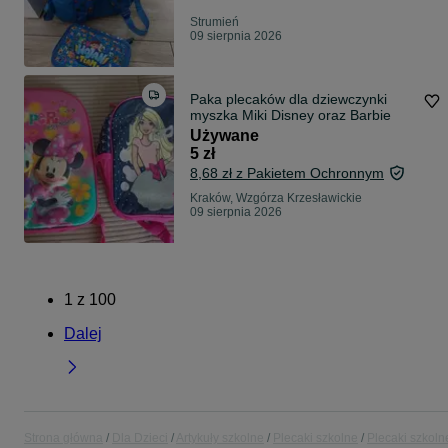
Strumień
09 sierpnia 2026
Paka plecaków dla dziewczynki
myszka Miki Disney oraz Barbie
Używane
5 zł
8,68 zł z Pakietem Ochronnym
Kraków, Wzgórza Krzesławickie
09 sierpnia 2026
1
z
100
Dalej
Strona główna
Dla Dzieci
Artykuły szkolne
Plecaki szkolne
Plecaki szkoln