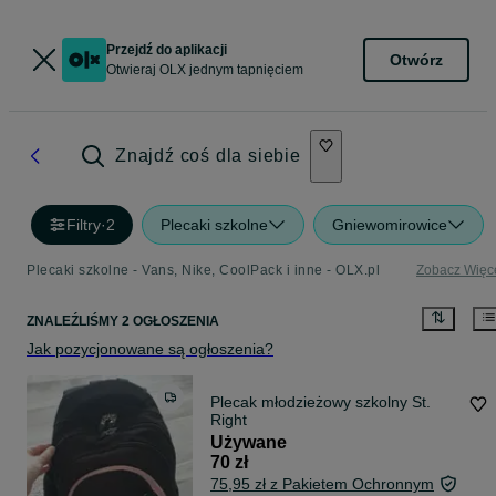
Przejdź do aplikacji
Otwórz
Otwieraj OLX jednym tapnięciem
Znajdź coś dla siebie
Filtry
·
2
Plecaki szkolne
Gniewomirowice
Plecaki szkolne - Vans, Nike, CoolPack i inne - OLX.pl
Zobacz Więc
ZNALEŹLIŚMY 2 OGŁOSZENIA
Jak pozycjonowane są ogłoszenia?
Plecak młodzieżowy szkolny St.
Right
Używane
70 zł
75,95 zł z Pakietem Ochronnym