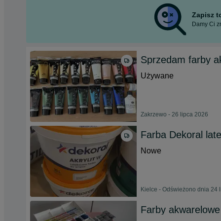
Zapisz 
Damy Ci zn
Sprzedam farby a
Używane
Zakrzewo - 26 lipca 2026
Farba Dekoral lat
Nowe
Kielce - Odświeżono dnia 24 
Farby akwarelow