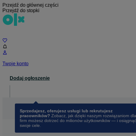
Przejdź do głównej części
Przejdź do stopki
Czat
Twoje konto
Dodaj ogłoszenie
Dla biznesu
opens in a new tab
Sprzedajesz, oferujesz usługi lub rekrutujesz
pracowników?
Zobacz, jak dzięki naszym rozwiązaniom dl
firm możesz dotrzeć do milionów użytkowników — i osiągną
swoje cele.