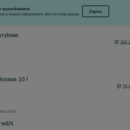
to wyszukiwanie
Zapisz
ać o nowych ogłoszeniach, które do niego pasują.
krylowe
262,
eksowa 10 l
75,
lipca 2026
e w&N