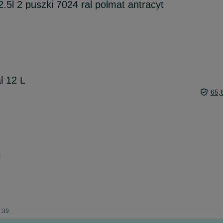
.5l 2 puszki 7024 ral polmat antracyt
l 12 L
65,
l
3:39