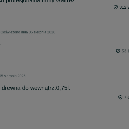
 profesjonalna firmy Galfrez
312,
 Odświeżono dnia 05 sierpnia 2026
e
53,
05 sierpnia 2026
 drewna do wewnątrz.0,75l.
7,