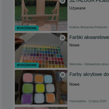
SZTALUGA Picasso
Używane
Kraków, Bieżanów-Prokocim -
WYRÓŻNIONE
Farbki akwarelow
Nowe
Wieliczka - Odświeżono dnia 
WYRÓŻNIONE
Farby akrylowe do
Nowe
Franciszków - 13 lipca 2026