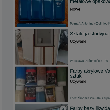
metalowe opakow
Nowe
Poznań, Antoninek-Zieliniec-K
Sztaluga studyjn
Używane
Warszawa, Śródmieście - 29 l
Farby akrylowe Van
sztuk
Używane
Łódź, Śródmieście - 04 sierp
Farby bazy likwida