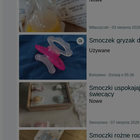
Witaszyczki - 03 sierpnia 202
Smoczek gryzak d
Używane
Bolszewo - Dzisiaj o 05:36
Smoczki uspokajaj
świecący
Nowe
Swoszowa - 07 sierpnia 2026
Smoczki rożne ro