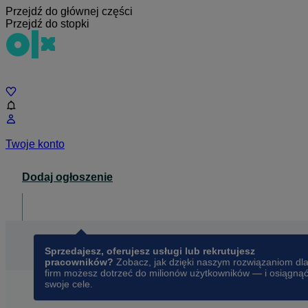
Przejdź do głównej części
Przejdź do stopki
Czat
Twoje konto
Dodaj ogłoszenie
Dla biznesu
opens in a new tab
Sprzedajesz, oferujesz usługi lub rekrutujesz
pracowników?
Zobacz, jak dzięki naszym rozwiązaniom dl
firm możesz dotrzeć do milionów użytkowników — i osiągną
swoje cele.