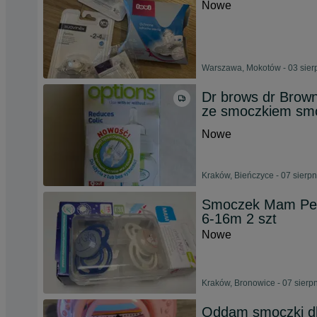
Nowe
Warszawa, Mokotów - 03 sier
Dr brows dr Brown
ze smoczkiem sm
Nowe
Kraków, Bieńczyce - 07 sierp
Smoczek Mam Perfe
6-16m 2 szt
Nowe
Kraków, Bronowice - 07 sierp
Oddam smoczki dl