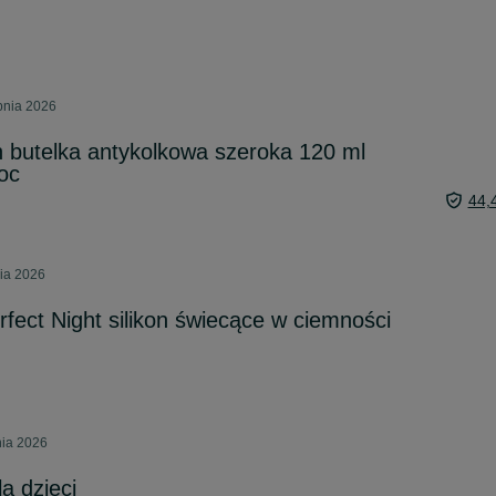
pnia 2026
 butelka antykolkowa szeroka 120 ml
oc
44,
nia 2026
ct Night silikon świecące w ciemności
nia 2026
a dzieci