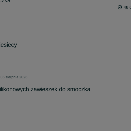
czka
48,
esiecy
 05 sierpnia 2026
silikonowych zawieszek do smoczka