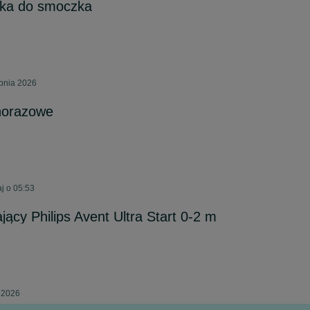
nka do smoczka
rpnia 2026
norazowe
j o 05:53
ący Philips Avent Ultra Start 0-2 m
a 2026