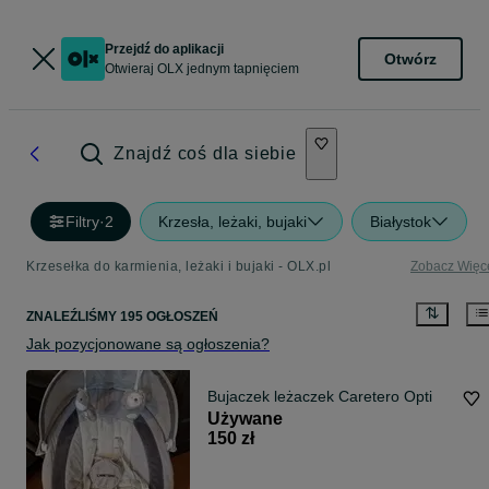
Przejdź do aplikacji
Otwórz
Otwieraj OLX jednym tapnięciem
Znajdź coś dla siebie
Filtry
·
2
Krzesła, leżaki, bujaki
Białystok
Krzesełka do karmienia, leżaki i bujaki - OLX.pl
Zobacz Więc
ZNALEŹLIŚMY 195 OGŁOSZEŃ
Jak pozycjonowane są ogłoszenia?
Bujaczek leżaczek Caretero Opti
Używane
150 zł