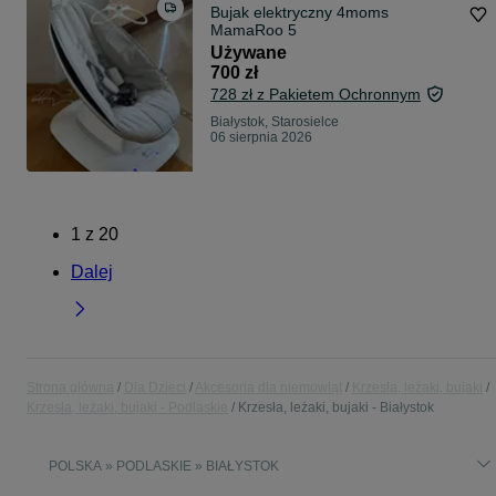
Bujak elektryczny 4moms
MamaRoo 5
Używane
700 zł
728 zł z Pakietem Ochronnym
Białystok, Starosielce
06 sierpnia 2026
1
z
20
Dalej
Strona główna
Dla Dzieci
Akcesoria dla niemowląt
Krzesła, leżaki, bujaki
Krzesła, leżaki, bujaki - Podlaskie
Krzesła, leżaki, bujaki - Białystok
POLSKA » PODLASKIE » BIAŁYSTOK