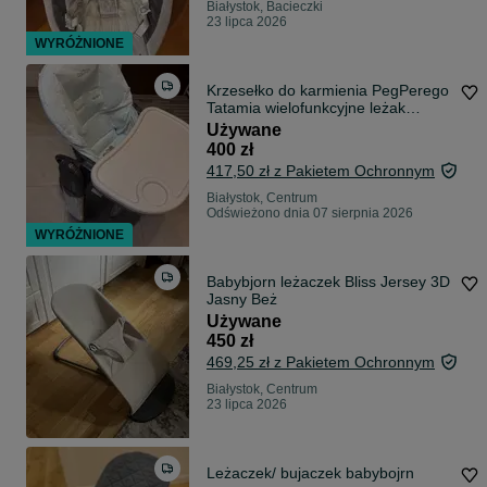
Białystok, Bacieczki
23 lipca 2026
WYRÓŻNIONE
Krzesełko do karmienia PegPerego
Tatamia wielofunkcyjne leżak
huśtawka
Używane
400 zł
417,50 zł z Pakietem Ochronnym
Białystok, Centrum
Odświeżono dnia 07 sierpnia 2026
WYRÓŻNIONE
Babybjorn leżaczek Bliss Jersey 3D
Jasny Beż
Używane
450 zł
469,25 zł z Pakietem Ochronnym
Białystok, Centrum
23 lipca 2026
Leżaczek/ bujaczek babybojrn