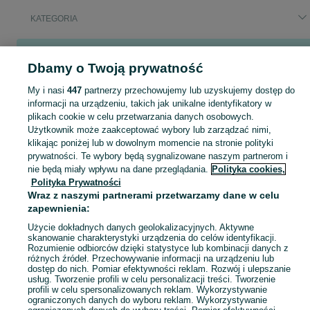
KATEGORIA
Popularne wyszukiwania
Dbamy o Twoją prywatność
kindercraft neste air
kinderkcraft neste air
dostawka
chicco baby hug 4 w 1
My i nasi
447
partnerzy przechowujemy lub uzyskujemy dostęp do
informacji na urządzeniu, takich jak unikalne identyfikatory w
plikach cookie w celu przetwarzania danych osobowych.
Krzesełka do karmienia, leżaczki i bujaczki elektryczne oraz siedziska do nauki siedzenia dla niemowląt. Przeglądaj ogłoszenia na OLX.pl.
Zobacz Więc
Użytkownik może zaakceptować wybory lub zarządzać nimi,
klikając poniżej lub w dowolnym momencie na stronie polityki
Mapa kategorii
prywatności. Te wybory będą sygnalizowane naszym partnerom i
nie będą miały wpływu na dane przeglądania.
Polityka cookies,
Mapa miejscowości
Polityka Prywatności
Mapa ministron
Wraz z naszymi partnerami przetwarzamy dane w celu
zapewnienia:
Popularne wyszukiwania
Użycie dokładnych danych geolokalizacyjnych. Aktywne
skanowanie charakterystyki urządzenia do celów identyfikacji.
Rozumienie odbiorców dzięki statystyce lub kombinacji danych z
różnych źródeł. Przechowywanie informacji na urządzeniu lub
dostęp do nich. Pomiar efektywności reklam. Rozwój i ulepszanie
usług. Tworzenie profili w celu personalizacji treści. Tworzenie
profili w celu spersonalizowanych reklam. Wykorzystywanie
ograniczonych danych do wyboru reklam. Wykorzystywanie