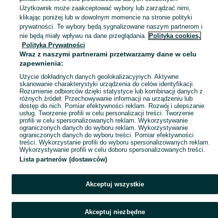
fotelik axkid przodem
Użytkownik może zaakceptować wybory lub zarządzać nimi,
klikając poniżej lub w dowolnym momencie na stronie polityki
fotelik przodem do kierunku jazdy
prywatności. Te wybory będą sygnalizowane naszym partnerom i
nosidełko
nie będą miały wpływu na dane przeglądania.
Polityka cookies,
fotel
Polityka Prywatności
fotelik maxi cosi mica 360 pro
Wraz z naszymi partnerami przetwarzamy dane w celu
zapewnienia:
fotelik samochodowy
Użycie dokładnych danych geolokalizacyjnych. Aktywne
skanowanie charakterystyki urządzenia do celów identyfikacji.
Rozumienie odbiorców dzięki statystyce lub kombinacji danych z
różnych źródeł. Przechowywanie informacji na urządzeniu lub
Akcesoria dla niemowląt
dostęp do nich. Pomiar efektywności reklam. Rozwój i ulepszanie
usług. Tworzenie profili w celu personalizacji treści. Tworzenie
profili w celu spersonalizowanych reklam. Wykorzystywanie
organizer do łóżeczka
ograniczonych danych do wyboru reklam. Wykorzystywanie
łóżeczko bujane
ograniczonych danych do wyboru treści. Pomiar efektywności
treści. Wykorzystanie profili do wyboru spersonalizowanych reklam.
dostawka
Wykorzystywanie profili w celu doboru spersonalizowanych treści.
matta
Lista partnerów (dostawców)
chicco next2me dream
krzesełko do karmienia
Akceptuj wszystkie
kokon niemowlęcy
Akceptuj niezbędne