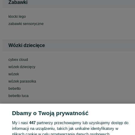
Zabawki
klocki lego
zabawki sensoryczne
Wózki dziecięce
cybex cloud
wózek dziecięcy
wózek
wózek parasolka
bebetto
bebetto luca
Dbamy o Twoją prywatność
Foteliki - Nosidełka
My i nasi
447
partnerzy przechowujemy lub uzyskujemy dostęp do
informacji na urządzeniu, takich jak unikalne identyfikatory w
fotelik jane iconic
plikach cookie w celu przetwarzania danych osobowych.