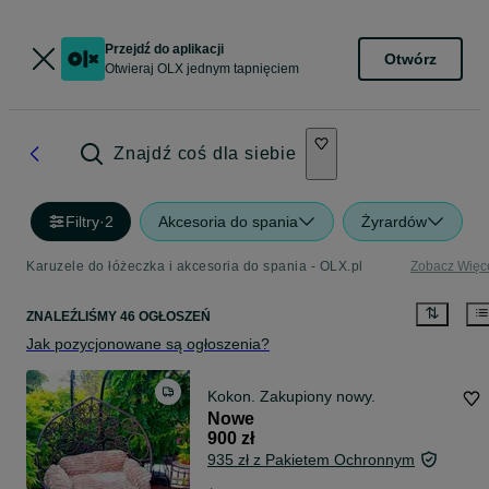
Przejdź do aplikacji
Otwórz
Otwieraj OLX jednym tapnięciem
Znajdź coś dla siebie
Filtry
·
2
Akcesoria do spania
Żyrardów
Karuzele do łóżeczka i akcesoria do spania - OLX.pl
Zobacz Więc
ZNALEŹLIŚMY 46 OGŁOSZEŃ
Jak pozycjonowane są ogłoszenia?
Kokon. Zakupiony nowy.
Nowe
900 zł
935 zł z Pakietem Ochronnym