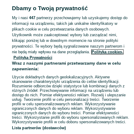
Strona główna
Dla Dzieci
Akcesoria dla niemowląt
Akcesoria do spania
Dbamy o Twoją prywatność
Akcesoria do spania - Mazowieckie
Akcesoria do spania - Żyrardów
My i nasi
447
partnerzy przechowujemy lub uzyskujemy dostęp do
informacji na urządzeniu, takich jak unikalne identyfikatory w
KATEGORIA
plikach cookie w celu przetwarzania danych osobowych.
Użytkownik może zaakceptować wybory lub zarządzać nimi,
Karuzele do łóżeczka, ochraniacze, śpiworki i inne akcesoria do spania dla niemowląt, nowe i używane. Zobacz ogłoszenia na OLX.pl.
Zobacz Więc
klikając poniżej lub w dowolnym momencie na stronie polityki
prywatności. Te wybory będą sygnalizowane naszym partnerom i
nie będą miały wpływu na dane przeglądania.
Polityka cookies,
Mapa kategorii
Polityka Prywatności
Mapa miejscowości
Wraz z naszymi partnerami przetwarzamy dane w celu
zapewnienia:
Mapa ministron
Użycie dokładnych danych geolokalizacyjnych. Aktywne
Popularne wyszukiwania
skanowanie charakterystyki urządzenia do celów identyfikacji.
Rozumienie odbiorców dzięki statystyce lub kombinacji danych z
różnych źródeł. Przechowywanie informacji na urządzeniu lub
dostęp do nich. Pomiar efektywności reklam. Rozwój i ulepszanie
usług. Tworzenie profili w celu personalizacji treści. Tworzenie
profili w celu spersonalizowanych reklam. Wykorzystywanie
ograniczonych danych do wyboru reklam. Wykorzystywanie
ograniczonych danych do wyboru treści. Pomiar efektywności
treści. Wykorzystanie profili do wyboru spersonalizowanych reklam.
Wykorzystywanie profili w celu doboru spersonalizowanych treści.
Lista partnerów (dostawców)