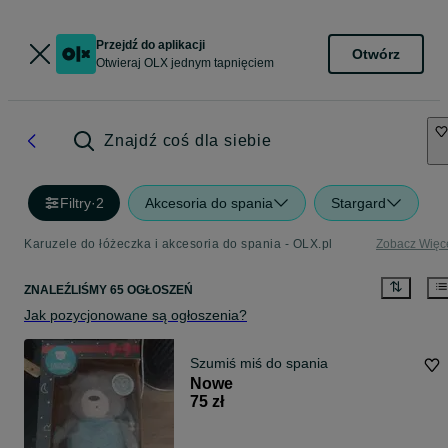
Przejdź do aplikacji
Otwórz
Otwieraj OLX jednym tapnięciem
Znajdź coś dla siebie
Filtry
·
2
Akcesoria do spania
Stargard
Karuzele do łóżeczka i akcesoria do spania - OLX.pl
Zobacz Więc
ZNALEŹLIŚMY 65 OGŁOSZEŃ
Jak pozycjonowane są ogłoszenia?
Szumiś miś do spania
Nowe
75 zł