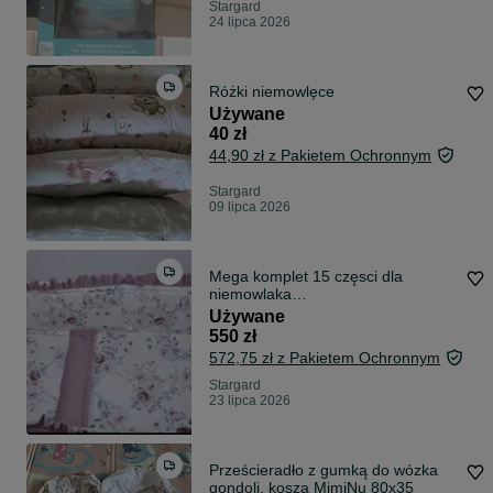
Stargard
24 lipca 2026
Różki niemowlęce
Używane
40 zł
44,90 zł z Pakietem Ochronnym
Stargard
09 lipca 2026
Mega komplet 15 częsci dla
niemowlaka
Kokon,kołderja,śpiworek,rożek
Używane
550 zł
572,75 zł z Pakietem Ochronnym
Stargard
23 lipca 2026
Prześcieradło z gumką do wózka
gondoli, kosza MimiNu 80x35