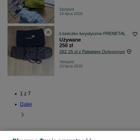
Stargard
19 lipca 2026
Łózeczko turystyczne PRENETAL
Używane
250 zł
262,25 zł z Pakietem Ochronnym
Stargard
23 lipca 2026
1
z
7
Dalej
Strona główna
Dla Dzieci
Akcesoria dla niemowląt
Akcesoria do spania