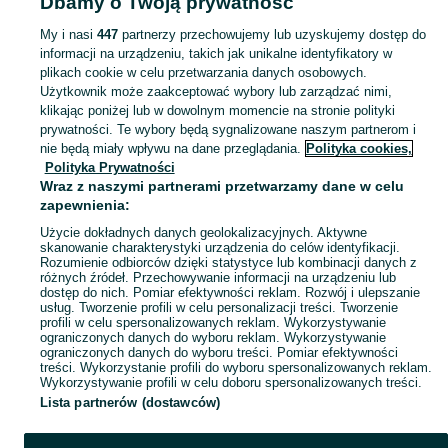
Dbamy o Twoją prywatność
Akcesoria do spania - Zachodniopomorskie
Akcesoria do spania - Stargard
My i nasi
447
partnerzy przechowujemy lub uzyskujemy dostęp do
informacji na urządzeniu, takich jak unikalne identyfikatory w
KATEGORIA
plikach cookie w celu przetwarzania danych osobowych.
Użytkownik może zaakceptować wybory lub zarządzać nimi,
Karuzele do łóżeczka, ochraniacze, śpiworki i inne akcesoria do spania dla niemowląt, nowe i używane. Zobacz ogłoszenia na OLX.pl.
Zobacz Więc
klikając poniżej lub w dowolnym momencie na stronie polityki
prywatności. Te wybory będą sygnalizowane naszym partnerom i
nie będą miały wpływu na dane przeglądania.
Polityka cookies,
Mapa kategorii
Polityka Prywatności
Mapa miejscowości
Wraz z naszymi partnerami przetwarzamy dane w celu
zapewnienia:
Mapa ministron
Użycie dokładnych danych geolokalizacyjnych. Aktywne
Popularne wyszukiwania
skanowanie charakterystyki urządzenia do celów identyfikacji.
Rozumienie odbiorców dzięki statystyce lub kombinacji danych z
różnych źródeł. Przechowywanie informacji na urządzeniu lub
dostęp do nich. Pomiar efektywności reklam. Rozwój i ulepszanie
usług. Tworzenie profili w celu personalizacji treści. Tworzenie
profili w celu spersonalizowanych reklam. Wykorzystywanie
ograniczonych danych do wyboru reklam. Wykorzystywanie
ograniczonych danych do wyboru treści. Pomiar efektywności
treści. Wykorzystanie profili do wyboru spersonalizowanych reklam.
Wykorzystywanie profili w celu doboru spersonalizowanych treści.
Lista partnerów (dostawców)