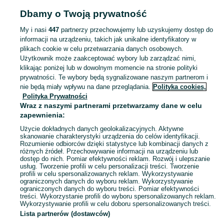
Strona główna
Dla Dzieci
Akcesoria dla niemowląt
Akcesoria do spania
Dbamy o Twoją prywatność
Akcesoria do spania - Zachodniopomorskie
Akcesoria do spania - Koszalin
My i nasi
447
partnerzy przechowujemy lub uzyskujemy dostęp do
informacji na urządzeniu, takich jak unikalne identyfikatory w
KATEGORIA
plikach cookie w celu przetwarzania danych osobowych.
Użytkownik może zaakceptować wybory lub zarządzać nimi,
Karuzele do łóżeczka, ochraniacze, śpiworki i inne akcesoria do spania dla niemowląt, nowe i używane. Zobacz ogłoszenia na OLX.pl.
Zobacz Więc
klikając poniżej lub w dowolnym momencie na stronie polityki
prywatności. Te wybory będą sygnalizowane naszym partnerom i
nie będą miały wpływu na dane przeglądania.
Polityka cookies,
Mapa kategorii
Polityka Prywatności
Mapa miejscowości
Wraz z naszymi partnerami przetwarzamy dane w celu
zapewnienia:
Mapa ministron
Użycie dokładnych danych geolokalizacyjnych. Aktywne
Popularne wyszukiwania
skanowanie charakterystyki urządzenia do celów identyfikacji.
Rozumienie odbiorców dzięki statystyce lub kombinacji danych z
różnych źródeł. Przechowywanie informacji na urządzeniu lub
dostęp do nich. Pomiar efektywności reklam. Rozwój i ulepszanie
usług. Tworzenie profili w celu personalizacji treści. Tworzenie
profili w celu spersonalizowanych reklam. Wykorzystywanie
ograniczonych danych do wyboru reklam. Wykorzystywanie
ograniczonych danych do wyboru treści. Pomiar efektywności
treści. Wykorzystanie profili do wyboru spersonalizowanych reklam.
Wykorzystywanie profili w celu doboru spersonalizowanych treści.
Lista partnerów (dostawców)