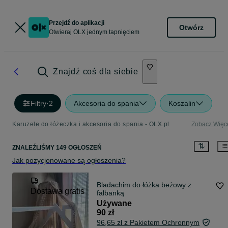
Przejdź do aplikacji
Otwórz
Otwieraj OLX jednym tapnięciem
Znajdź coś dla siebie
Filtry
·
2
Akcesoria do spania
Koszalin
Karuzele do łóżeczka i akcesoria do spania - OLX.pl
Zobacz Więc
ZNALEŹLIŚMY 149 OGŁOSZEŃ
Jak pozycjonowane są ogłoszenia?
Bladachim do łóżka beżowy z
Dostawa gratis
falbanką
Używane
90 zł
96,65 zł z Pakietem Ochronnym