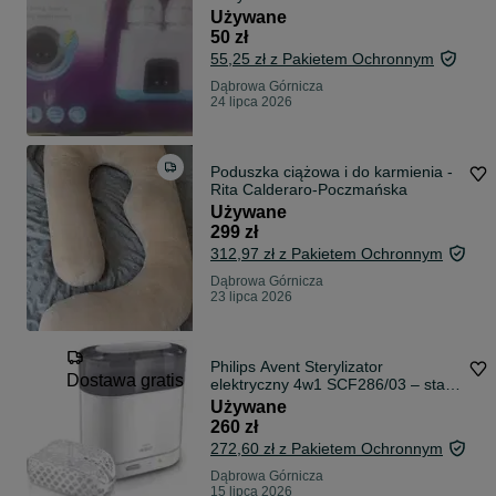
Używane
50 zł
55,25 zł z Pakietem Ochronnym
Dąbrowa Górnicza
24 lipca 2026
Poduszka ciążowa i do karmienia -
Rita Calderaro-Poczmańska
Używane
299 zł
312,97 zł z Pakietem Ochronnym
Dąbrowa Górnicza
23 lipca 2026
Philips Avent Sterylizator
Dostawa gratis
elektryczny 4w1 SCF286/03 – stan
idealny
Używane
260 zł
272,60 zł z Pakietem Ochronnym
Dąbrowa Górnicza
15 lipca 2026