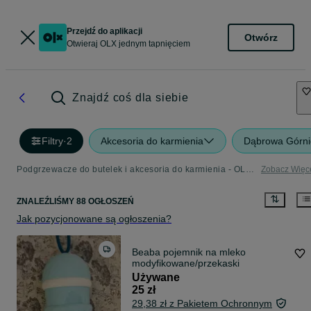
Przejdź do aplikacji
Otwórz
Otwieraj OLX jednym tapnięciem
Znajdź coś dla siebie
Filtry
·
2
Akcesoria do karmienia
Dąbrowa Górni
Podgrzewacze do butelek i akcesoria do karmienia - OLX.pl
Zobacz Więc
ZNALEŹLIŚMY 88 OGŁOSZEŃ
Jak pozycjonowane są ogłoszenia?
Beaba pojemnik na mleko
modyfikowane/przekaski
Używane
25 zł
29,38 zł z Pakietem Ochronnym