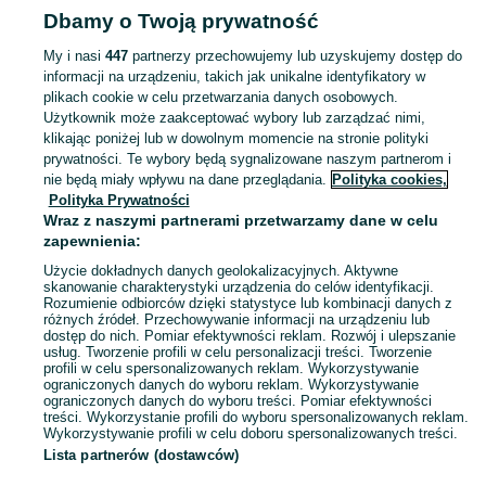
Strona główna
Dla Dzieci
Akcesoria dla niemowląt
Akcesoria do karmienia
Dbamy o Twoją prywatność
Akcesoria do karmienia - Śląskie
Akcesoria do karmienia - Dąbrowa Górnicz
My i nasi
447
partnerzy przechowujemy lub uzyskujemy dostęp do
informacji na urządzeniu, takich jak unikalne identyfikatory w
KATEGORIA
plikach cookie w celu przetwarzania danych osobowych.
Użytkownik może zaakceptować wybory lub zarządzać nimi,
Podgrzewacze do butelek, sterylizatory, ekspresy do mleka i inne akcesoria do karmienia niemowląt. Sprawdź oferty na OLX.pl.
Zobacz Więc
klikając poniżej lub w dowolnym momencie na stronie polityki
prywatności. Te wybory będą sygnalizowane naszym partnerom i
nie będą miały wpływu na dane przeglądania.
Polityka cookies,
Mapa kategorii
Polityka Prywatności
Mapa miejscowości
Wraz z naszymi partnerami przetwarzamy dane w celu
zapewnienia:
Mapa ministron
Użycie dokładnych danych geolokalizacyjnych. Aktywne
Popularne wyszukiwania
skanowanie charakterystyki urządzenia do celów identyfikacji.
Rozumienie odbiorców dzięki statystyce lub kombinacji danych z
różnych źródeł. Przechowywanie informacji na urządzeniu lub
dostęp do nich. Pomiar efektywności reklam. Rozwój i ulepszanie
usług. Tworzenie profili w celu personalizacji treści. Tworzenie
profili w celu spersonalizowanych reklam. Wykorzystywanie
ograniczonych danych do wyboru reklam. Wykorzystywanie
ograniczonych danych do wyboru treści. Pomiar efektywności
treści. Wykorzystanie profili do wyboru spersonalizowanych reklam.
Wykorzystywanie profili w celu doboru spersonalizowanych treści.
Lista partnerów (dostawców)