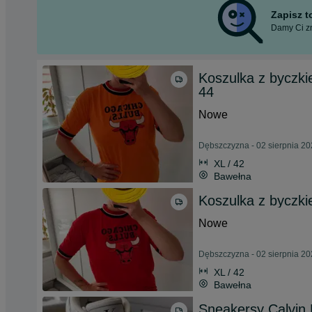
Zapisz 
Damy Ci zn
Koszulka z byczk
44
Nowe
Dębszczyzna - 02 sierpnia 2
XL / 42
Bawełna
Koszulka z byczk
Nowe
Dębszczyzna - 02 sierpnia 2
XL / 42
Bawełna
Sneakersy Calvin 