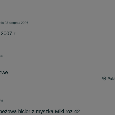
ia 03 sierpnia 2026
2007 r
026
dowe
Paki
026
beżowa hicior z myszką Miki roz 42