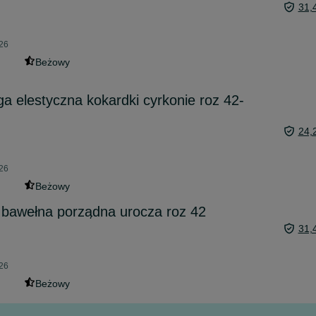
31,
026
Beżowy
a elestyczna kokardki cyrkonie roz 42-
24,
026
Beżowy
 bawełna porządna urocza roz 42
31,
026
Beżowy