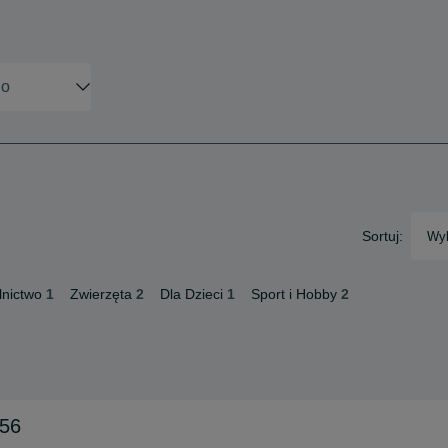
Sortuj:
Wyb
lnictwo
1
Zwierzęta
2
Dla Dzieci
1
Sport i Hobby
2
056