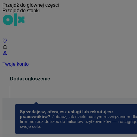
Przejdź do głównej części
Przejdź do stopki
Czat
Twoje konto
Dodaj ogłoszenie
Dla biznesu
opens in a new tab
Sprzedajesz, oferujesz usługi lub rekrutujesz
pracowników?
Zobacz, jak dzięki naszym rozwiązaniom dl
firm możesz dotrzeć do milionów użytkowników — i osiągną
swoje cele.