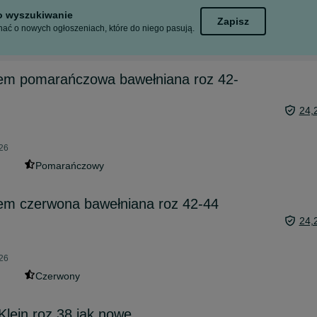
to wyszukiwanie
Zapisz
ać o nowych ogłoszeniach, które do niego pasują.
iem pomarańczowa bawełniana roz 42-
24,
026
Pomarańczowy
iem czerwona bawełniana roz 42-44
24,
026
Czerwony
Klein roz 38 jak nowe