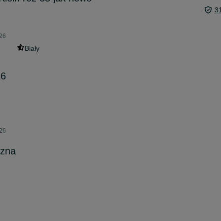
3
026
Biały
16
026
czna