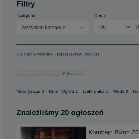
Filtry
Kategoria
Cena
Wszystkie kategorie
Dla Ciebie wszystko - Dębszczyzna i okolice!
Strona główna
Lubelskie
Dębszczyzna
Motoryzacja
3
Dom i Ogród
1
Elektronika
1
Moda
9
Ro
Znaleźliśmy 20 ogłoszeń
Kombajn Bizon Z