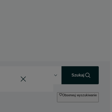
Odległość
+0 km
Szukaj
Obserwuj wyszukiwanie