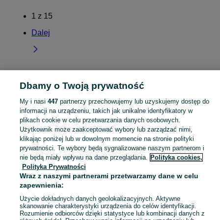
1
z
15
Dalej
Dbamy o Twoją prywatność
Strona główna
Zachodniopomorskie
Dębogóra
My i nasi
447
partnerzy przechowujemy lub uzyskujemy dostęp do
KATEGORIA
informacji na urządzeniu, takich jak unikalne identyfikatory w
plikach cookie w celu przetwarzania danych osobowych.
Użytkownik może zaakceptować wybory lub zarządzać nimi,
Skorzystaj z największego serwisu ogłoszeniowego - Dębogóra i okolice! Kupuj to, czego pragniesz i sprzedawaj to, czego już nie potrzebujesz!
Zobacz Więc
klikając poniżej lub w dowolnym momencie na stronie polityki
prywatności. Te wybory będą sygnalizowane naszym partnerom i
Mapa kategorii
nie będą miały wpływu na dane przeglądania.
Polityka cookies,
Polityka Prywatności
Mapa miejscowości
Wraz z naszymi partnerami przetwarzamy dane w celu
Mapa ministron
zapewnienia:
Popularne wyszukiwania
Użycie dokładnych danych geolokalizacyjnych. Aktywne
skanowanie charakterystyki urządzenia do celów identyfikacji.
Rozumienie odbiorców dzięki statystyce lub kombinacji danych z