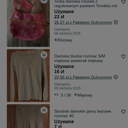
Torba damska różowa z
regulowanym paskiem Torebka róż
Używane
22 zł
26,27 zł z Pakietem Ochronnym
Dębogóra
08 sierpnia 2026
Różowy
Damska bluzka rozmiar S/M
miętowa sweterek miętowy
Używane
16 zł
20,06 zł z Pakietem Ochronnym
Dębogóra
08 sierpnia 2026
S / 36
Miętowy
Spodnie damskie jasny beżowe
rozmiar 40
Używane
7 zł