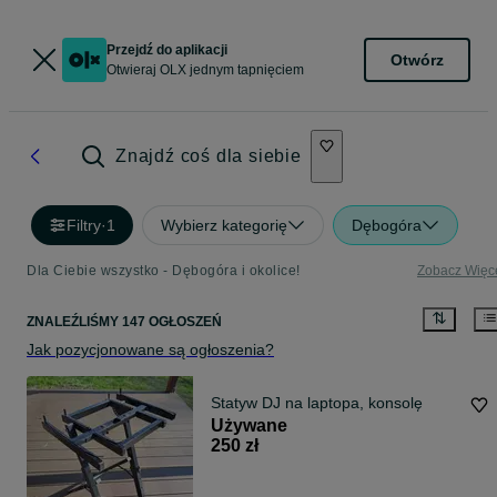
Przejdź do aplikacji
Otwórz
Otwieraj OLX jednym tapnięciem
Znajdź coś dla siebie
Filtry
·
1
Wybierz kategorię
Dębogóra
Dla Ciebie wszystko - Dębogóra i okolice!
Zobacz Więc
ZNALEŹLIŚMY 147 OGŁOSZEŃ
Jak pozycjonowane są ogłoszenia?
Statyw DJ na laptopa, konsolę
Używane
250 zł