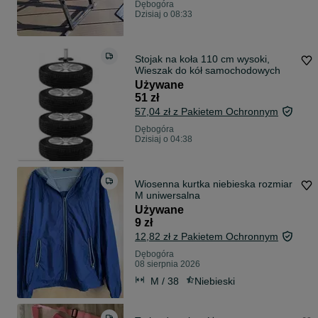
Dębogóra
Dzisiaj o 08:33
Stojak na koła 110 cm wysoki,
Wieszak do kół samochodowych
Używane
51 zł
57,04 zł z Pakietem Ochronnym
Dębogóra
Dzisiaj o 04:38
Wiosenna kurtka niebieska rozmiar
M uniwersalna
Używane
9 zł
12,82 zł z Pakietem Ochronnym
Dębogóra
08 sierpnia 2026
M / 38
Niebieski