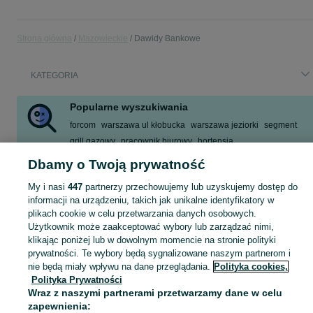
Strona główna
Mazowieckie
Dawidy Bankowe
KATEGORIA
Popularne wyszukiwania
forcom
warszawa ul kłobucka
warszawa jeziorki
segment
grill gazowy
pracownik biurowy
hortensja
grill gazowy weber
Dbamy o Twoją prywatność
Zobacz Więcej
My i nasi
447
partnerzy przechowujemy lub uzyskujemy dostęp do
informacji na urządzeniu, takich jak unikalne identyfikatory w
plikach cookie w celu przetwarzania danych osobowych.
Skorzystaj z największego serwisu ogłoszeniowego - Dawidy Bankowe i okolice! Kupuj to, czego pragniesz i sprzedawaj to, czego już nie potrzebujesz!
Zobacz Więc
Użytkownik może zaakceptować wybory lub zarządzać nimi,
klikając poniżej lub w dowolnym momencie na stronie polityki
Mapa kategorii
prywatności. Te wybory będą sygnalizowane naszym partnerom i
Mapa miejscowości
nie będą miały wpływu na dane przeglądania.
Polityka cookies,
Polityka Prywatności
Mapa ministron
Wraz z naszymi partnerami przetwarzamy dane w celu
Popularne wyszukiwania
zapewnienia: