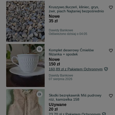
Kruszywo,tłuczeń, kliniec, grys,
żwir, piach Najtaniej bezpośrednio
Nowe
35 zł
Dawidy Bankowe
Odświeżono dzisiaj o 04:05
Komplet deserowy Ćmielów
filiżanka + spodek
Nowe
150 zł
160,89 zł z Pakietem Ochronnym
Dawidy Bankowe
07 sierpnia 2026
Słodki bezrękawnik Miś pudrowy
róż, kamizelka 158
Używane
20 zł
23,70 zł z Pakietem Ochronnym