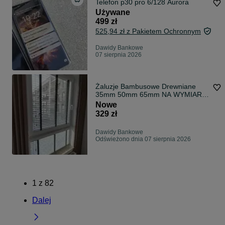
Telefon p30 pro 6/128 Aurora
Używane
499 zł
525,94 zł z Pakietem Ochronnym
Dawidy Bankowe
07 sierpnia 2026
Żaluzje Bambusowe Drewniane
35mm 50mm 65mm NA WYMIAR
Rolety
Nowe
329 zł
Dawidy Bankowe
Odświeżono dnia 07 sierpnia 2026
1
z
82
Dalej