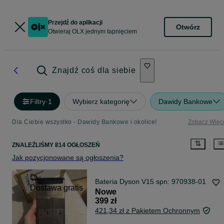
Przejdź do aplikacji
Otwórz
Otwieraj OLX jednym tapnięciem
Znajdź coś dla siebie
Filtry
·
1
Wybierz kategorię
Dawidy Bankowe
Dla Ciebie wszystko - Dawidy Bankowe i okolice!
Zobacz Więc
ZNALEŹLIŚMY 814 OGŁOSZEŃ
Jak pozycjonowane są ogłoszenia?
Bateria Dyson V15 spn: 970938-01
Dostawa gratis
Nowe
399 zł
421,34 zł z Pakietem Ochronnym