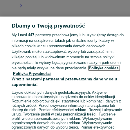
Dbamy o Twoją prywatność
Strona główna
Dolnośląskie
Dalków
My i nasi
447
partnerzy przechowujemy lub uzyskujemy dostęp do
informacji na urządzeniu, takich jak unikalne identyfikatory w
KATEGORIA
plikach cookie w celu przetwarzania danych osobowych.
Użytkownik może zaakceptować wybory lub zarządzać nimi,
Skorzystaj z największego serwisu ogłoszeniowego - Dalków i okolice! Kupuj to, czego pragniesz i sprzedawaj to, czego już nie potrzebujesz!
Zobacz Więc
klikając poniżej lub w dowolnym momencie na stronie polityki
prywatności. Te wybory będą sygnalizowane naszym partnerom i
nie będą miały wpływu na dane przeglądania.
Polityka cookies,
Mapa kategorii
Polityka Prywatności
Mapa miejscowości
Wraz z naszymi partnerami przetwarzamy dane w celu
zapewnienia:
Mapa ministron
Popularne wyszukiwania
Użycie dokładnych danych geolokalizacyjnych. Aktywne
skanowanie charakterystyki urządzenia do celów identyfikacji.
Rozumienie odbiorców dzięki statystyce lub kombinacji danych z
różnych źródeł. Przechowywanie informacji na urządzeniu lub
dostęp do nich. Pomiar efektywności reklam. Rozwój i ulepszanie
usług. Tworzenie profili w celu personalizacji treści. Tworzenie
profili w celu spersonalizowanych reklam. Wykorzystywanie
ograniczonych danych do wyboru reklam. Wykorzystywanie
ograniczonych danych do wyboru treści. Pomiar efektywności