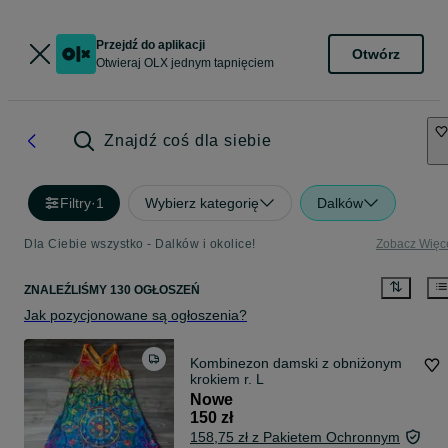
Przejdź do aplikacji
Otwórz
Otwieraj OLX jednym tapnięciem
Znajdź coś dla siebie
Filtry
·
1
Wybierz kategorię
Dalków
Dla Ciebie wszystko - Dalków i okolice!
Zobacz Więc
ZNALEŹLIŚMY 130 OGŁOSZEŃ
Jak pozycjonowane są ogłoszenia?
Kombinezon damski z obniżonym
krokiem r. L
Nowe
150 zł
158,75 zł z Pakietem Ochronnym