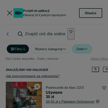
Przejdź do aplikacji
Otwórz
Otwieraj OLX jednym tapnięciem
Znajdź coś dla siebie
Filtry
·
1
Wybierz kategorię
Dalki
Dla Ciebie wszystko - Dalki i okolice!
Zobacz Więc
ZNALEŹLIŚMY 699 OGŁOSZEŃ
Jak pozycjonowane są ogłoszenia?
Podreczniki do klas 1/2/3
Używane
30 zł
34,55 zł z Pakietem Ochronnym