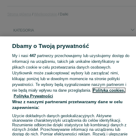
Strona główna
Wielkopolskie
Dalki
KATEGORIA
Popularne wyszukiwania
Dbamy o Twoją prywatność
działka budowłana dalki
My i nasi
447
partnerzy przechowujemy lub uzyskujemy dostęp do
informacji na urządzeniu, takich jak unikalne identyfikatory w
plikach cookie w celu przetwarzania danych osobowych.
Skorzystaj z największego serwisu ogłoszeniowego - Dalki i okolice! Kupuj to, czego pragniesz i sprzedawaj to, czego już nie potrzebujesz!
Zobacz Więc
Użytkownik może zaakceptować wybory lub zarządzać nimi,
klikając poniżej lub w dowolnym momencie na stronie polityki
Mapa kategorii
prywatności. Te wybory będą sygnalizowane naszym partnerom i
nie będą miały wpływu na dane przeglądania.
Polityka cookies,
Mapa miejscowości
Polityka Prywatności
Mapa ministron
Wraz z naszymi partnerami przetwarzamy dane w celu
zapewnienia:
Popularne wyszukiwania
Użycie dokładnych danych geolokalizacyjnych. Aktywne
skanowanie charakterystyki urządzenia do celów identyfikacji.
Rozumienie odbiorców dzięki statystyce lub kombinacji danych z
różnych źródeł. Przechowywanie informacji na urządzeniu lub
dostęp do nich. Pomiar efektywności reklam. Rozwój i ulepszanie