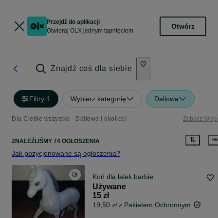
Przejdź do aplikacji
Otwórz
Otwieraj OLX jednym tapnięciem
Znajdź coś dla siebie
Filtry
·
1
Wybierz kategorię
Daliowa
Dla Ciebie wszystko - Daliowa i okolice!
Zobacz Więc
ZNALEŹLIŚMY 74 OGŁOSZENIA
Jak pozycjonowane są ogłoszenia?
Koń dla lalek barbie
Używane
15 zł
19,50 zł z Pakietem Ochronnym