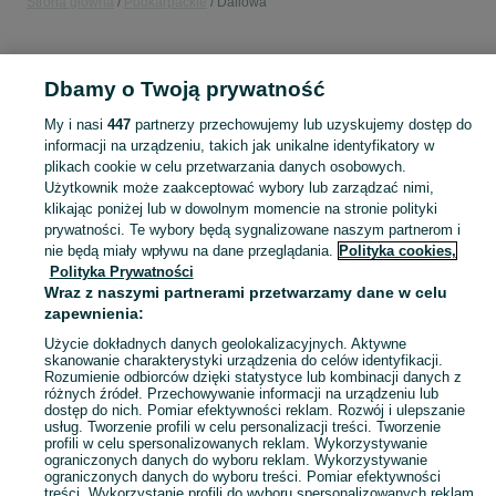
Strona główna
Podkarpackie
Daliowa
KATEGORIA
Dbamy o Twoją prywatność
Popularne wyszukiwania
My i nasi
447
partnerzy przechowujemy lub uzyskujemy dostęp do
pralka
informacji na urządzeniu, takich jak unikalne identyfikatory w
plikach cookie w celu przetwarzania danych osobowych.
Użytkownik może zaakceptować wybory lub zarządzać nimi,
Skorzystaj z największego serwisu ogłoszeniowego - Daliowa i okolice! Kupuj to, czego pragniesz i sprzedawaj to, czego już nie potrzebujesz!
Zobacz Więc
klikając poniżej lub w dowolnym momencie na stronie polityki
prywatności. Te wybory będą sygnalizowane naszym partnerom i
nie będą miały wpływu na dane przeglądania.
Polityka cookies,
Mapa kategorii
Polityka Prywatności
Mapa miejscowości
Wraz z naszymi partnerami przetwarzamy dane w celu
zapewnienia:
Mapa ministron
Popularne wyszukiwania
Użycie dokładnych danych geolokalizacyjnych. Aktywne
skanowanie charakterystyki urządzenia do celów identyfikacji.
Rozumienie odbiorców dzięki statystyce lub kombinacji danych z
różnych źródeł. Przechowywanie informacji na urządzeniu lub
dostęp do nich. Pomiar efektywności reklam. Rozwój i ulepszanie
usług. Tworzenie profili w celu personalizacji treści. Tworzenie
profili w celu spersonalizowanych reklam. Wykorzystywanie
ograniczonych danych do wyboru reklam. Wykorzystywanie
ograniczonych danych do wyboru treści. Pomiar efektywności
treści. Wykorzystanie profili do wyboru spersonalizowanych reklam.