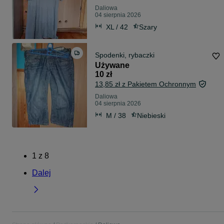
Daliowa
04 sierpnia 2026
XL / 42
Szary
Spodenki, rybaczki
Używane
10 zł
13,85 zł z Pakietem Ochronnym
Daliowa
04 sierpnia 2026
M / 38
Niebieski
1
z
8
Dalej