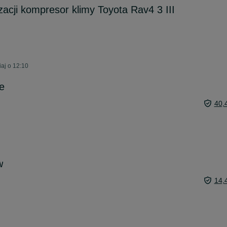
zacji kompresor klimy Toyota Rav4 3 III
aj o 12:10
e
40,
w
14,