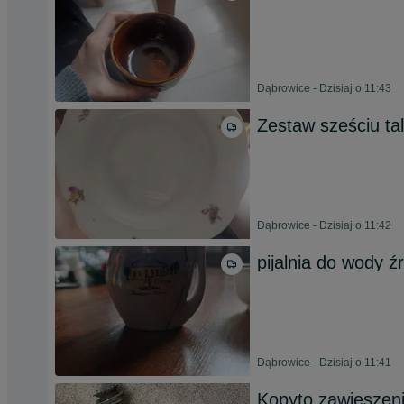
Dąbrowice - Dzisiaj o 11:43
Zestaw sześciu t
Dąbrowice - Dzisiaj o 11:42
pijalnia do wody ź
Dąbrowice - Dzisiaj o 11:41
Kopyto zawieszen