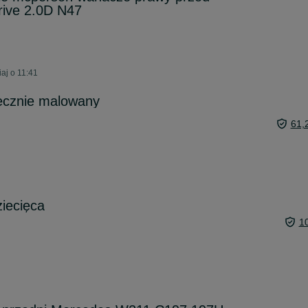
ive 2.0D N47
aj o 11:41
ęcznie malowany
61,
ziecięca
1