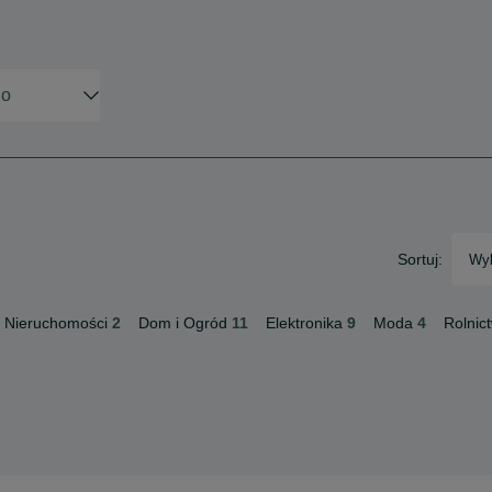
Sortuj:
Wyb
Nieruchomości
2
Dom i Ogród
11
Elektronika
9
Moda
4
Rolnic