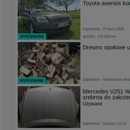
Toyota avensis ko
Dąbrowice - 29 lipca 2026
WYRÓŻNIONE
2003 - 310 000 km
Drewno opałowe u
Dąbrowice - Odświeżono dnia
WYRÓŻNIONE
Mercedes V251 W2
srebrna do założe
Używane
Dąbrowice - Dzisiaj o 12:12