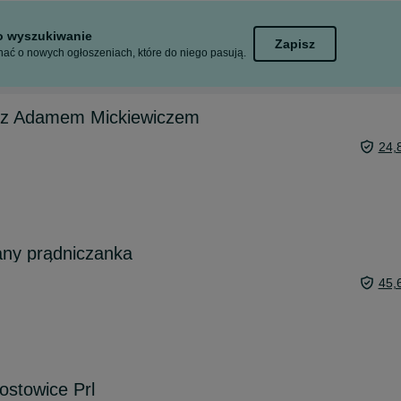
to wyszukiwanie
Zapisz
ać o nowych ogłoszeniach, które do niego pasują.
 z Adamem Mickiewiczem
24,
ny prądniczanka
45,
ostowice Prl