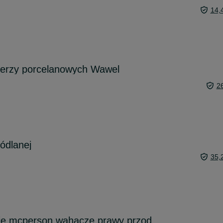
14,
alerzy porcelanowych Wawel
2
ródlanej
35,
ie mcperson wahacze prawy przod