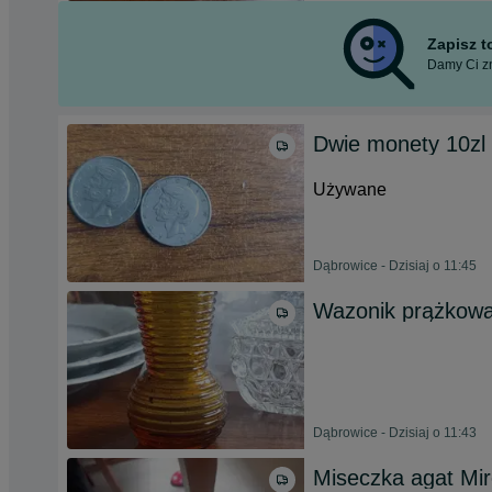
Zapisz 
Damy Ci zn
Dwie monety 10zl
Używane
Dąbrowice - Dzisiaj o 11:45
Wazonik prążkowa
Dąbrowice - Dzisiaj o 11:43
Miseczka agat Mir