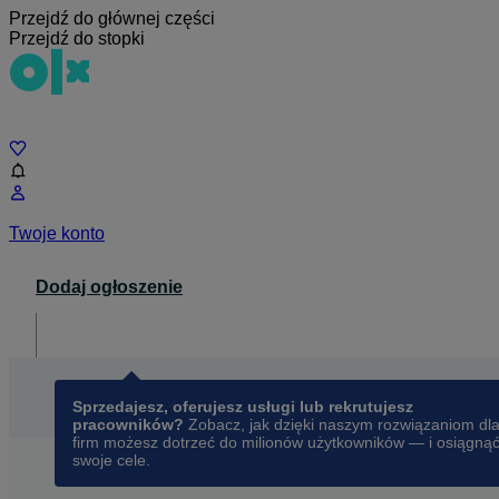
Przejdź do głównej części
Przejdź do stopki
Czat
Twoje konto
Dodaj ogłoszenie
Dla biznesu
opens in a new tab
Sprzedajesz, oferujesz usługi lub rekrutujesz
pracowników?
Zobacz, jak dzięki naszym rozwiązaniom dl
firm możesz dotrzeć do milionów użytkowników — i osiągną
swoje cele.