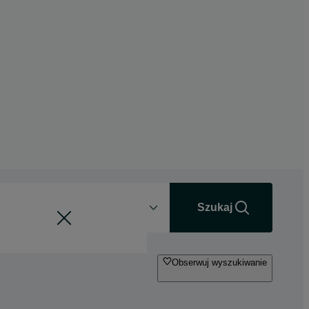
Odległość
+0 km
Szukaj
Obserwuj wyszukiwanie