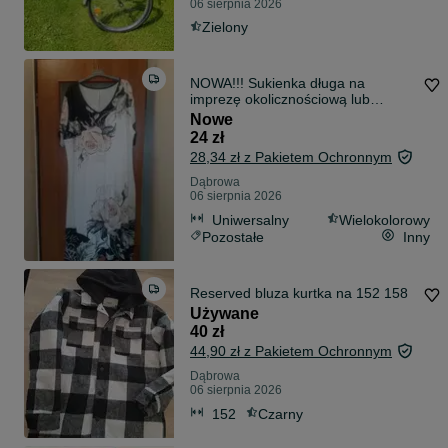
06 sierpnia 2026
Zielony
NOWA!!! Sukienka długa na
imprezę okolicznościową lub
wesele
Nowe
24 zł
28,34 zł z Pakietem Ochronnym
Dąbrowa
06 sierpnia 2026
Uniwersalny
Wielokolorowy
Pozostałe
Inny
Reserved bluza kurtka na 152 158
Używane
40 zł
44,90 zł z Pakietem Ochronnym
Dąbrowa
06 sierpnia 2026
152
Czarny