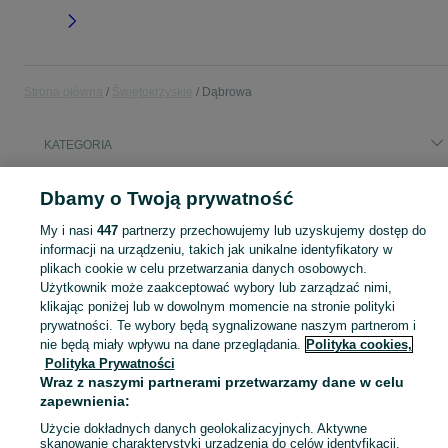
Strona główna
Świętokrzyskie
Dąbrowa
KATEGORIA
Popularne wyszukiwania
Dbamy o Twoją prywatność
wychowawca
odkurzacz 1600
mieszkanie
My i nasi
447
partnerzy przechowujemy lub uzyskujemy dostęp do
wychowawca w domu dziecka
informacji na urządzeniu, takich jak unikalne identyfikatory w
plikach cookie w celu przetwarzania danych osobowych.
Użytkownik może zaakceptować wybory lub zarządzać nimi,
Skorzystaj z największego serwisu ogłoszeniowego - Dąbrowa i okolice! Kupuj to, czego pragniesz i sprzedawaj to, czego już nie potrzebujesz!
Zobacz Więc
klikając poniżej lub w dowolnym momencie na stronie polityki
prywatności. Te wybory będą sygnalizowane naszym partnerom i
Mapa kategorii
nie będą miały wpływu na dane przeglądania.
Polityka cookies,
Polityka Prywatności
Mapa miejscowości
Wraz z naszymi partnerami przetwarzamy dane w celu
Mapa ministron
zapewnienia:
Popularne wyszukiwania
Użycie dokładnych danych geolokalizacyjnych. Aktywne
skanowanie charakterystyki urządzenia do celów identyfikacji.