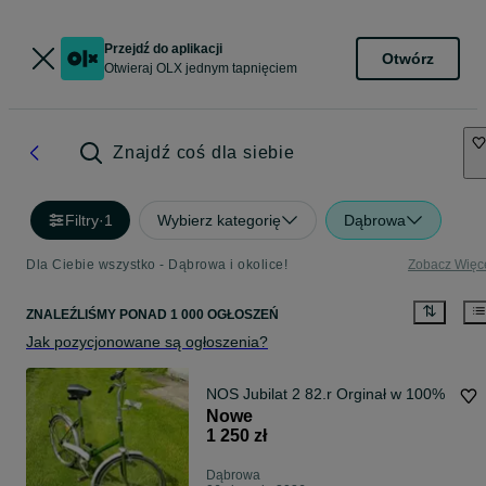
Przejdź do aplikacji
Otwórz
Otwieraj OLX jednym tapnięciem
Znajdź coś dla siebie
Filtry
·
1
Wybierz kategorię
Dąbrowa
Dla Ciebie wszystko - Dąbrowa i okolice!
Zobacz Więc
ZNALEŹLIŚMY
PONAD
1 000 OGŁOSZEŃ
Jak pozycjonowane są ogłoszenia?
NOS Jubilat 2 82.r Orginał w 100%
Nowe
1 250 zł
Dąbrowa