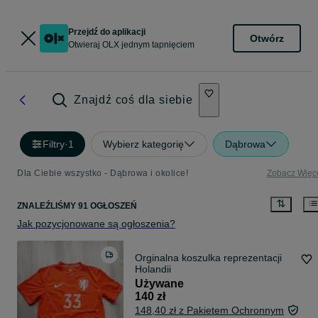
Przejdź do aplikacji
Otwórz
Otwieraj OLX jednym tapnięciem
Znajdź coś dla siebie
Filtry
·
1
Wybierz kategorię
Dąbrowa
Dla Ciebie wszystko - Dąbrowa i okolice!
Zobacz Więc
ZNALEŹLIŚMY 91 OGŁOSZEŃ
Jak pozycjonowane są ogłoszenia?
Orginalna koszulka reprezentacji
Holandii
Używane
140 zł
148,40 zł z Pakietem Ochronnym