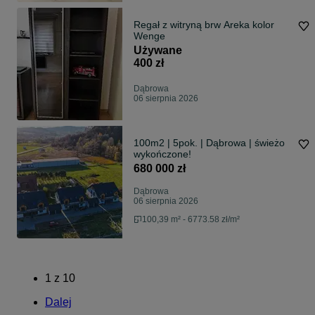
Regał z witryną brw Areka kolor
Wenge
Używane
400 zł
Dąbrowa
06 sierpnia 2026
100m2 | 5pok. | Dąbrowa | świeżo
wykończone!
680 000 zł
Dąbrowa
06 sierpnia 2026
100,39 m² - 6773.58 zł/m²
1
z
10
Dalej