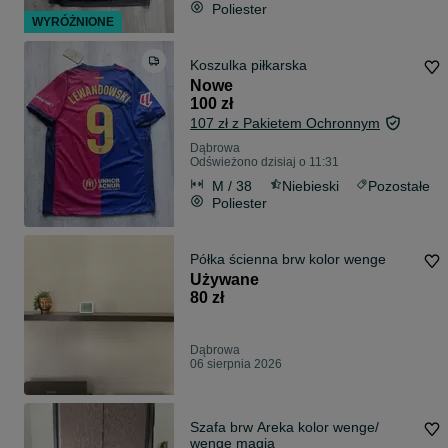
Poliester
WYRÓŻNIONE
Koszulka piłkarska
Nowe
100 zł
107 zł z Pakietem Ochronnym
Dąbrowa
Odświeżono dzisiaj o 11:31
M / 38
Niebieski
Pozostałe
Poliester
Półka ścienna brw kolor wenge
Używane
80 zł
Dąbrowa
06 sierpnia 2026
Szafa brw Areka kolor wenge/
wenge magia