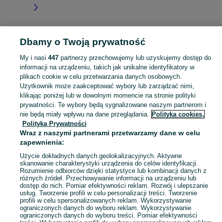
Dbamy o Twoją prywatność
Strona główna
Małopolskie
Dąbrowa
My i nasi
447
partnerzy przechowujemy lub uzyskujemy dostęp do
informacji na urządzeniu, takich jak unikalne identyfikatory w
KATEGORIA
plikach cookie w celu przetwarzania danych osobowych.
Użytkownik może zaakceptować wybory lub zarządzać nimi,
Skorzystaj z największego serwisu ogłoszeniowego - Dąbrowa i okolice! Kupuj to, czego pragniesz i sprzedawaj to, czego już nie potrzebujesz!
Zobacz Więc
klikając poniżej lub w dowolnym momencie na stronie polityki
prywatności. Te wybory będą sygnalizowane naszym partnerom i
nie będą miały wpływu na dane przeglądania.
Polityka cookies,
Mapa kategorii
Polityka Prywatności
Mapa miejscowości
Wraz z naszymi partnerami przetwarzamy dane w celu
zapewnienia:
Mapa ministron
Popularne wyszukiwania
Użycie dokładnych danych geolokalizacyjnych. Aktywne
skanowanie charakterystyki urządzenia do celów identyfikacji.
Rozumienie odbiorców dzięki statystyce lub kombinacji danych z
różnych źródeł. Przechowywanie informacji na urządzeniu lub
dostęp do nich. Pomiar efektywności reklam. Rozwój i ulepszanie
usług. Tworzenie profili w celu personalizacji treści. Tworzenie
profili w celu spersonalizowanych reklam. Wykorzystywanie
ograniczonych danych do wyboru reklam. Wykorzystywanie
ograniczonych danych do wyboru treści. Pomiar efektywności