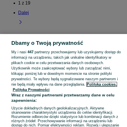
1
z
19
Dalej
Dbamy o Twoją prywatność
Strona główna
Mazowieckie
Dąbrowa Jastrzębska
My i nasi
447
partnerzy przechowujemy lub uzyskujemy dostęp do
informacji na urządzeniu, takich jak unikalne identyfikatory w
KATEGORIA
plikach cookie w celu przetwarzania danych osobowych.
Użytkownik może zaakceptować wybory lub zarządzać nimi,
Skorzystaj z największego serwisu ogłoszeniowego - Dąbrowa Jastrzębska i okolice! Kupuj to, czego pragniesz i sprzedawaj to, czego już nie potrzebujesz!
Zobacz Więc
klikając poniżej lub w dowolnym momencie na stronie polityki
prywatności. Te wybory będą sygnalizowane naszym partnerom i
nie będą miały wpływu na dane przeglądania.
Polityka cookies,
Mapa kategorii
Polityka Prywatności
Mapa miejscowości
Wraz z naszymi partnerami przetwarzamy dane w celu
Mapa ministron
zapewnienia:
Popularne wyszukiwania
Użycie dokładnych danych geolokalizacyjnych. Aktywne
skanowanie charakterystyki urządzenia do celów identyfikacji.
Rozumienie odbiorców dzięki statystyce lub kombinacji danych z
różnych źródeł. Przechowywanie informacji na urządzeniu lub
dostęp do nich. Pomiar efektywności reklam. Rozwój i ulepszanie