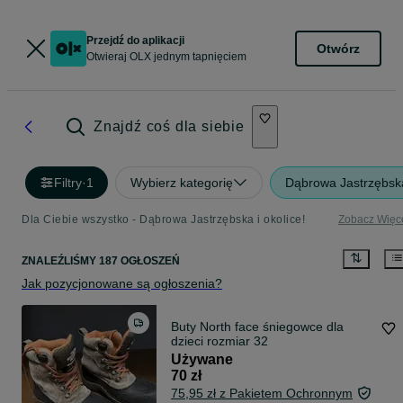
Przejdź do aplikacji
Otwórz
Otwieraj OLX jednym tapnięciem
Znajdź coś dla siebie
Filtry
·
1
Wybierz kategorię
Dąbrowa Jastrzębsk
Dla Ciebie wszystko - Dąbrowa Jastrzębska i okolice!
Zobacz Więc
ZNALEŹLIŚMY 187 OGŁOSZEŃ
Jak pozycjonowane są ogłoszenia?
Buty North face śniegowce dla
dzieci rozmiar 32
Używane
70 zł
75,95 zł z Pakietem Ochronnym