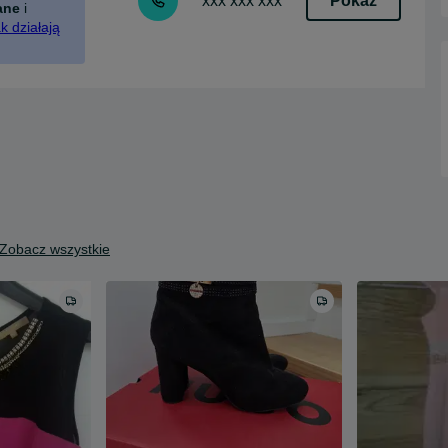
Pokaż
xxx xxx xxx
ane
i
k działają
Zobacz wszystkie