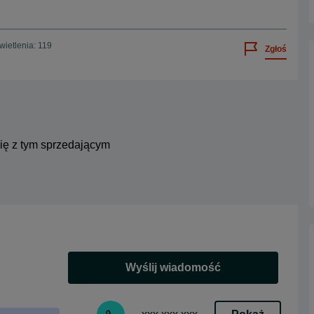
ietlenia: 119
Zgłoś
się z tym sprzedającym
Wyślij wiadomość