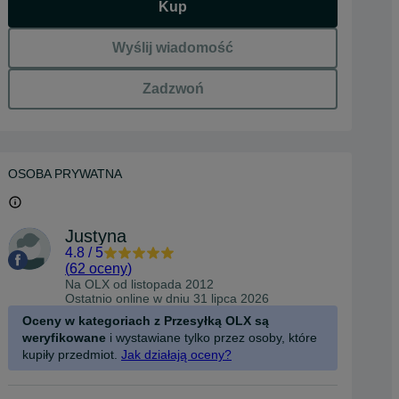
Kup
Wyślij wiadomość
Zadzwoń
OSOBA PRYWATNA
Justyna
4.8
/
5
(
62 oceny
)
Na OLX od
listopada 2012
Ostatnio online w dniu 31 lipca 2026
Oceny w kategoriach z Przesyłką OLX są
weryfikowane
i wystawiane tylko przez osoby, które
kupiły przedmiot.
Jak działają oceny?