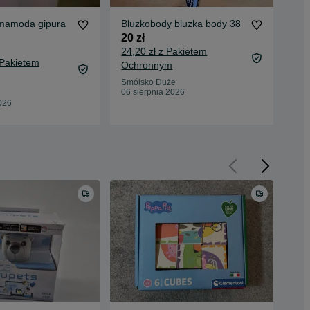
mamoda gipura
Bluzkobody bluzka body 38
Blu
pu
20 zł
20 
24,20 zł z Pakietem
 Pakietem
24,
Ochronnym
Oc
Smólsko Duże
06 sierpnia 2026
Lub
026
06 