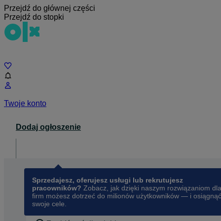
Przejdź do głównej części
Przejdź do stopki
Czat
Twoje konto
Dodaj ogłoszenie
Dla biznesu
opens in a new tab
Sprzedajesz, oferujesz usługi lub rekrutujesz
pracowników?
Zobacz, jak dzięki naszym rozwiązaniom dl
firm możesz dotrzeć do milionów użytkowników — i osiągną
swoje cele.