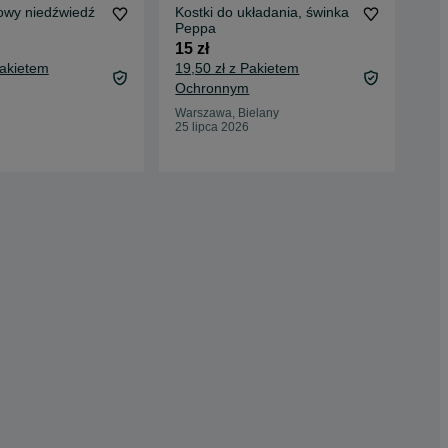
owy niedźwiedź
Kostki do układania, świnka
Kos
Peppa
30 
15 zł
35,
Pakietem
19,50 zł z Pakietem
Oc
Ochronnym
Jaw
13 
Warszawa, Bielany
25 lipca 2026