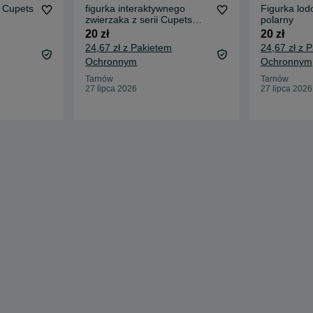
a Cupets
figurka interaktywnego
Figurka lod
zwierzaka z serii Cupets
polarny
(model pingwin)
20 zł
20 zł
24,67 zł z Pakietem
24,67 zł z 
Ochronnym
Ochronnym
Tarnów
Tarnów
27 lipca 2026
27 lipca 2026