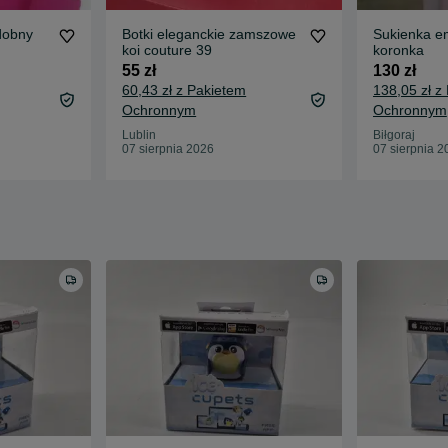
dobny
Botki eleganckie zamszowe
Sukienka e
koi couture 39
koronka
55 zł
130 zł
60,43 zł z Pakietem
138,05 zł z
Ochronnym
Ochronnym
Lublin
Biłgoraj
07 sierpnia 2026
07 sierpnia 2