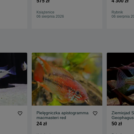
575 zł
4 300 zł
Książenice
Rybnik
06 sierpnia 2026
06 sierpnia 2
Pielęgniczka apistogramma
Ziemiojad 
macmasteri red
Geophagus
24 zł
50 zł