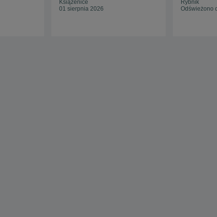
Książenice
Rybnik
01 sierpnia 2026
Odświeżono d