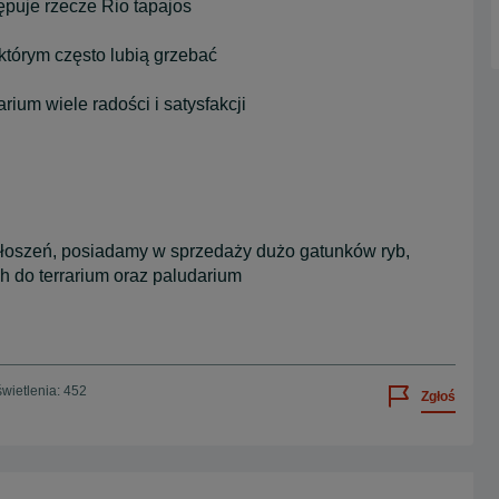
ępuje rzecze Rio tapajos
którym często lubią grzebać
ium wiele radości i satysfakcji
łoszeń, posiadamy w sprzedaży dużo gatunków ryb,
ch do terrarium oraz paludarium
wietlenia: 452
Zgłoś