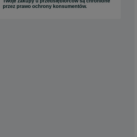
Twoje zakupy u przedsiębiorców są chronione
przez prawo ochrony konsumentów.