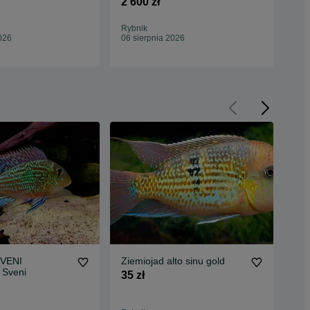
2 600 zł
Rybnik
Ryb
026
06 sierpnia 2026
06 
SVENI
Ziemiojad alto sinu gold
Zie
 Sveni
35 zł
150