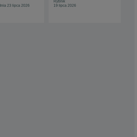
Rybnik
Kor
nia 23 lipca 2026
19 lipca 2026
15 