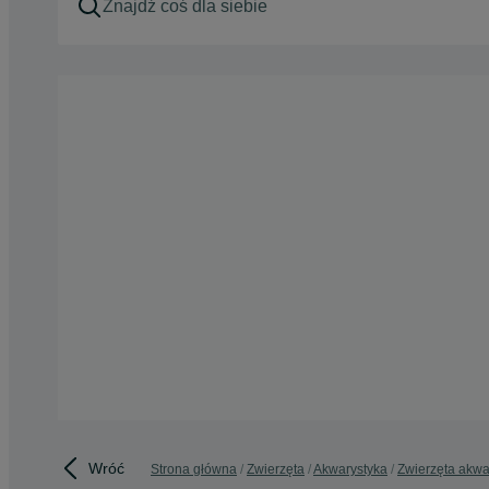
Wróć
Strona główna
Zwierzęta
Akwarystyka
Zwierzęta akw