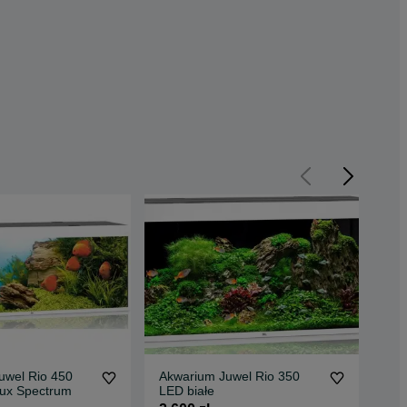
uwel Rio 450
Akwarium Juwel Rio 350
Mie
Lux Spectrum
LED białe
13 