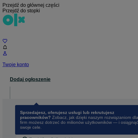
Przejdź do głównej części
Przejdź do stopki
Czat
Twoje konto
Dodaj ogłoszenie
Dla biznesu
opens in a new tab
Sprzedajesz, oferujesz usługi lub rekrutujesz
pracowników?
Zobacz, jak dzięki naszym rozwiązaniom dl
firm możesz dotrzeć do milionów użytkowników — i osiągną
swoje cele.