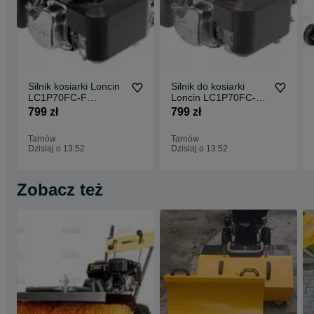
Silnik kosiarki Loncin
Silnik do kosiarki
LC1P70FC-F
Loncin LC1P70FC-B
PIONOWY TYP F
62MM 22,2mm
799 zł
799 zł
22X80 MM
Tarnów
Tarnów
Dzisiaj o 13:52
Dzisiaj o 13:52
Zobacz też