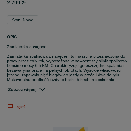
2 799 zł
Stan: Nowe
OPIS
Zamiatarka dostępna.
Zamiatarka spalinowa z napędem to maszyna przeznaczona do
pracy przez cały rok, wyposażona w nowoczesny silnik spalinowy
Loncin o mocy 6,5 KM. Charakteryzuje go oszczędne spalanie i
bezawaryjna praca na pełnych obrotach. Wysokie właściwości
jezdne, zapewnia pięć biegów do jazdy w przód i dwa do tyłu.
Maksymalna prędkość jazdy to blisko 5 km/h, a doskonałą
przyczepność zapewniają opony z wysokim bieżnikiem. Trwała
szczotka o dużej szerokości roboczej 80 cm oraz regulacja kąta jej
Zobacz więcej
pracy, pozwala na dokładne zamiatanie każdego rodzaju
powierzchni (podjazdy, chodniki, parkingi i inne). Możliwość
dokupienia dodatkowego wyposażenia zwiększa funkcjonalność
Zgłoś
zamiatarki o każdej porze roku.
Parametry:
- Silnik: LONCIN 6,5 KM
- Pojemność: 196 cm3