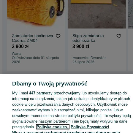
Zamiatarka spalinowa
Stiga zamiatarka
Cedrus ZM04
odśnieżarka
2 900 zł
3 900 zł
Warta
Odświeżono dnia 01 sierpnia
Iwanowice Dworskie
2026
25 lipca 2026
Dbamy o Twoją prywatność
Strona główna
Dom i Ogród
Ogród
Maszyny ogrodowe
Zamiatarki
My i nasi
447
partnerzy przechowujemy lub uzyskujemy dostęp do
Zamiatarki - Małopolskie
Zamiatarki - Tarnów
informacji na urządzeniu, takich jak unikalne identyfikatory w plikach
cookie w celu przetwarzania danych osobowych. Użytkownik może
zaakceptować wybory lub zarządzać nimi, klikając poniżej lub w
KATEGORIA
dowolnym momencie na stronie polityki prywatności. Te wybory będą
sygnalizowane naszym partnerom i nie będą miały wpływu na dane
ID:
703605233
Wyświetlenia: 6
przeglądania.
Polityka cookies,
Polityka Prywatności
Wraz z naszymi partnerami przetwarzamy dane w celu